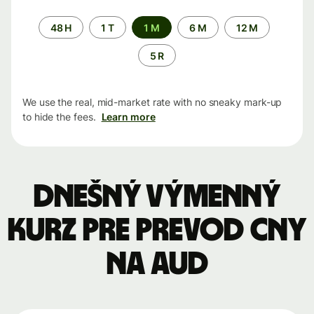
Time
48 H
1 T
1 M
6 M
12 M
period
5 R
We use the real, mid-market rate with no sneaky mark-up
to hide the fees.
Learn more
Dnešný výmenný
kurz pre prevod CNY
na AUD