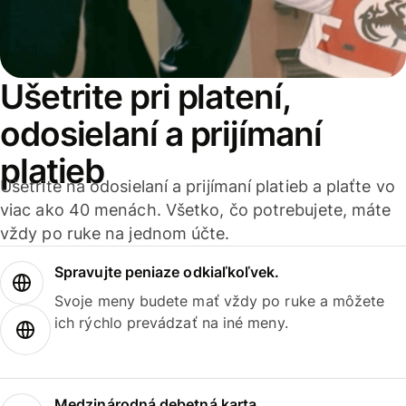
Ušetrite pri platení,
odosielaní a prijímaní
platieb
Ušetrite na odosielaní a prijímaní platieb a plaťte vo
viac ako 40 menách. Všetko, čo potrebujete, máte
vždy po ruke na jednom účte.
Spravujte peniaze odkiaľkoľvek.
Svoje meny budete mať vždy po ruke a môžete
ich rýchlo prevádzať na iné meny.
Medzinárodná debetná karta