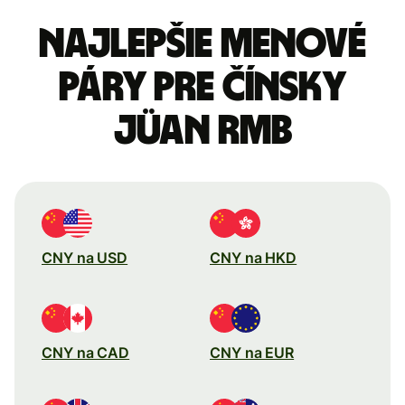
Najlepšie menové
páry pre Čínsky
jüan RMB
CNY na USD
CNY na HKD
CNY na CAD
CNY na EUR