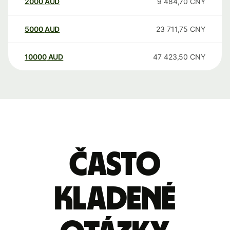
2000
AUD
9 484,70
CNY
5000
AUD
23 711,75
CNY
10000
AUD
47 423,50
CNY
Často
kladené