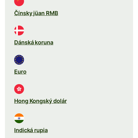
Čínsky jüan RMB
Dánská koruna
Euro
Hong Kongský dolár
Indická rupia