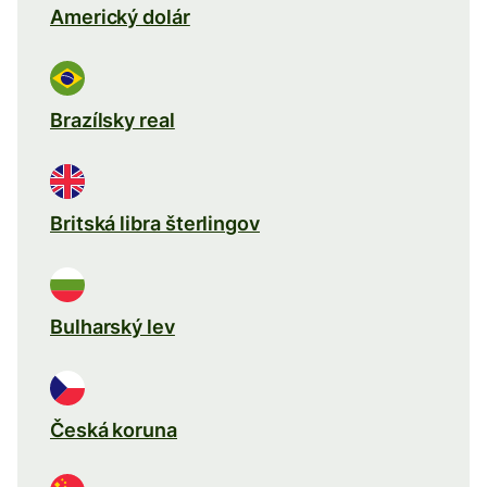
Americký dolár
Brazílsky real
Britská libra šterlingov
Bulharský lev
Česká koruna