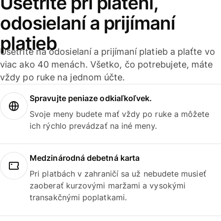
Ušetrite pri platení,
odosielaní a prijímaní
platieb
Ušetrite na odosielaní a prijímaní platieb a plaťte vo
viac ako 40 menách. Všetko, čo potrebujete, máte
vždy po ruke na jednom účte.
Spravujte peniaze odkiaľkoľvek.
Svoje meny budete mať vždy po ruke a môžete
ich rýchlo prevádzať na iné meny.
Medzinárodná debetná karta
Pri platbách v zahraničí sa už nebudete musieť
zaoberať kurzovými maržami a vysokými
transakčnými poplatkami.