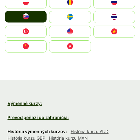
Polska
România
Россия
Slovensko
Ruoŧŧa
ไทย
Türkiye
United States
Vietnam
中国
中國香港特別行政區
Výmenné kurzy:
Prevod peňazí do zahraničia:
História výmenných kurzov:
História kurzu AUD
História kurzu GBP
História kurzu MXN