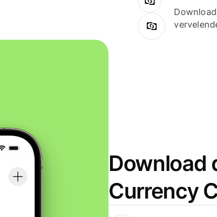
Downloade
vervelend
Download d
Currency C