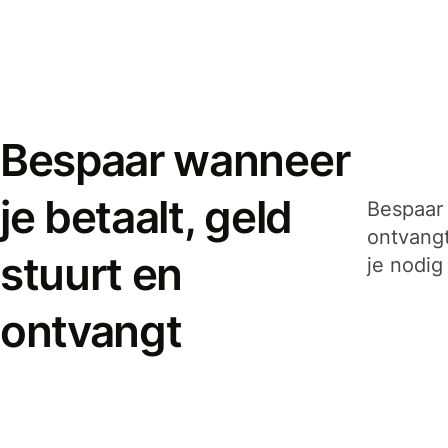
Bespaar wanneer
je betaalt, geld
Bespaar 
ontvangt
stuurt en
je nodig
ontvangt