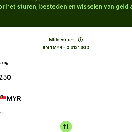
r het sturen, besteden en wisselen van geld a
Middenkoers
RM 1 MYR = 0,3121 SGD
drag
MYR