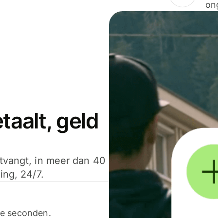
on
aalt, geld
ntvangt, in meer dan 40
ing, 24/7.
ele seconden.