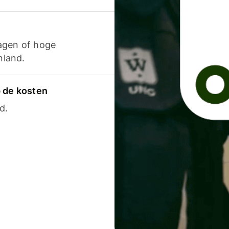
agen of hoge
nland.
p de kosten
d.