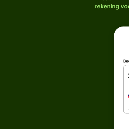
rekening voo
Be