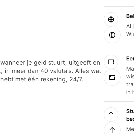
Be
Al 
Wi
Ee
wanneer je geld stuurt, uitgeeft en
Ma
, in meer dan 40 valuta's. Alles wat
wi
 hebt met één rekening, 24/7.
tra
in 
Stu
be
Me