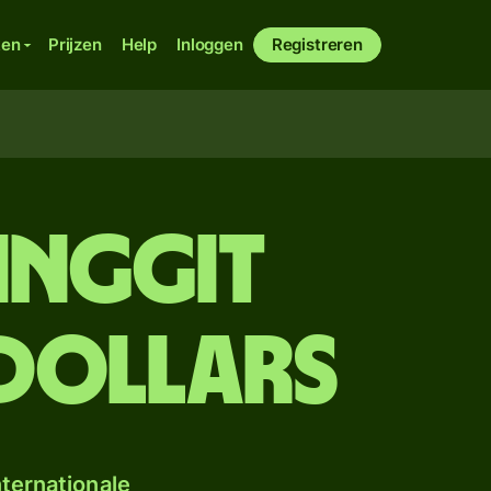
ken
Prijzen
Help
Inloggen
Registreren
inggit
dollars
ternationale