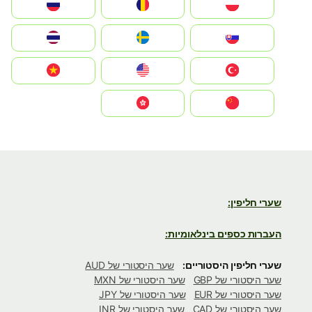
Polska
România
Россия
Slovensko
Ruoŧŧa
ไทย
Türkiye
United States
Vietnam
中国
中國香港特別行政區
שערי חליפין:
העברות כספים בינלאומיות:
שערי חליפין היסטוריים:
שער היסטורי של AUD
שער היסטורי של GBP
שער היסטורי של MXN
שער היסטורי של EUR
שער היסטורי של JPY
שער היסטורי של CAD
שער היסטורי של INR