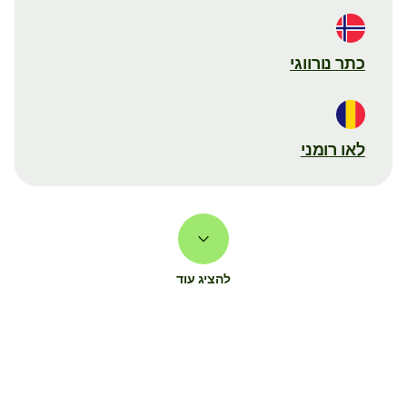
כתר נורווגי
לאו רומני
להציג עוד