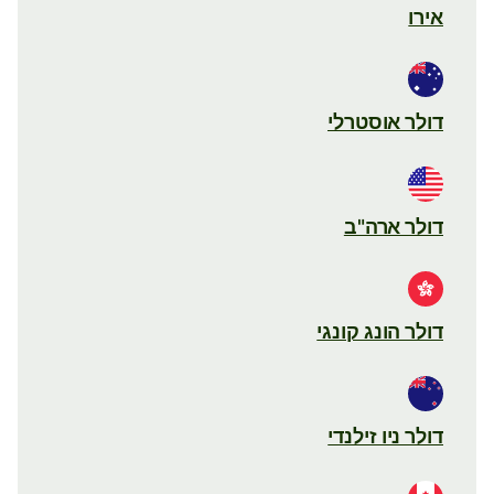
אירו
דולר אוסטרלי
דולר ארה"ב
דולר הונג קונגי
דולר ניו זילנדי