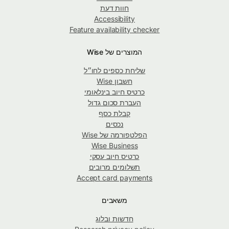
חוות דעת
Accessibility
Feature availability checker
המוצרים של Wise
שליחת כספים לחו״ל
חשבון Wise
כרטיס חיוב בינלאומי
העברת סכום גדול
קבלת כסף
נכסים
הפלטפורמה של Wise
Wise Business
כרטיס חיוב עסקי
תשלומים מרובים
Accept card payments
משאבים
חדשות ובלוג