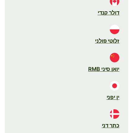
דולר קנדי
זלוטי פולני
יואן סיני RMB
ין יפני
כתר דני