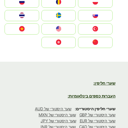
Polska
România
Россия
Slovensko
Ruoŧŧa
ไทย
Türkiye
United States
Vietnam
中国
中國香港特別行政區
שערי חליפין:
העברות כספים בינלאומיות:
שערי חליפין היסטוריים:
שער היסטורי של AUD
שער היסטורי של GBP
שער היסטורי של MXN
שער היסטורי של EUR
שער היסטורי של JPY
שער היסטורי של CAD
שער היסטורי של INR