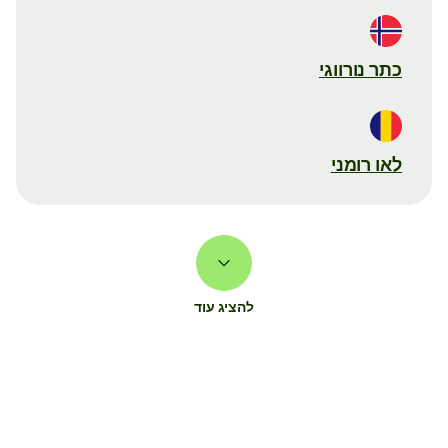
כתר נורווגי
לאו רומני
להציג עוד