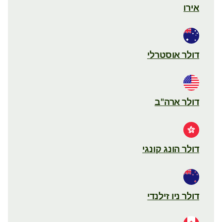
אירו
דולר אוסטרלי
דולר ארה"ב
דולר הונג קונגי
דולר ניו זילנדי