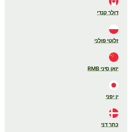
דולר קנדי
זלוטי פולני
יואן סיני RMB
ין יפני
כתר דני