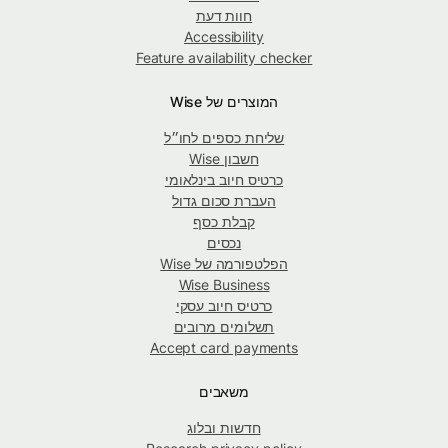
חוות דעת
Accessibility
Feature availability checker
המוצרים של Wise
שליחת כספים לחו״ל
חשבון Wise
כרטיס חיוב בינלאומי
העברת סכום גדול
קבלת כסף
נכסים
הפלטפורמה של Wise
Wise Business
כרטיס חיוב עסקי
תשלומים מרובים
Accept card payments
משאבים
חדשות ובלוג