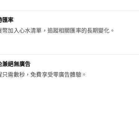
時匯率
貨幣加入心水清單，追蹤相關匯率的長期變化。
免兼絕無廣告
程只需數秒，免費享受零廣告體驗。