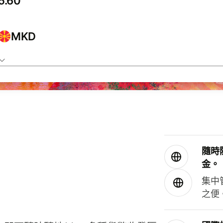
MKD
隨時
金。
集中
之便