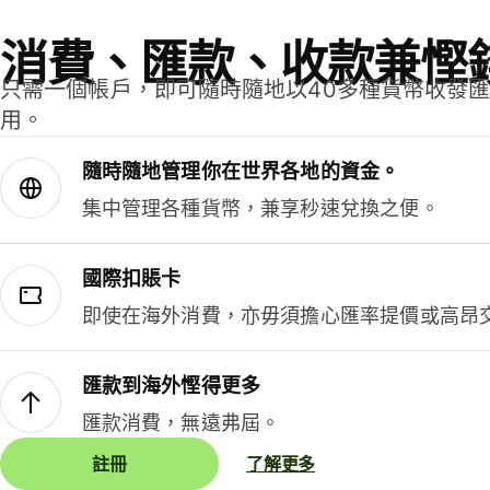
消費、匯款、收款兼慳
只需一個帳戶，即可隨時隨地以40多種貨幣收發
用。
隨時隨地管理你在世界各地的資金。
集中管理各種貨幣，兼享秒速兌換之便。
國際扣賬卡
即使在海外消費，亦毋須擔心匯率提價或高昂
匯款到海外慳得更多
匯款消費，無遠弗屆。
註冊
了解更多