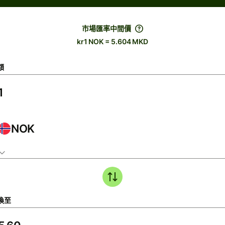
市場匯率中間價
kr1 NOK = 5.604 MKD
額
NOK
換至