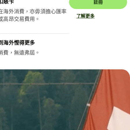
扣賬卡
註冊
在海外消費，亦毋須擔心匯率
了解更多
或高昂交易費用。
到海外慳得更多
消費，無遠弗屆。