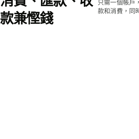
消費、匯款、收
只需一個帳戶
款和消費，同
款兼慳錢