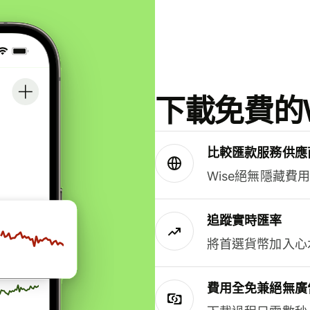
下載免費的W
比較匯款服務供應
Wise絕無隱藏費
追蹤實時匯率
將首選貨幣加入心
費用全免兼絕無廣