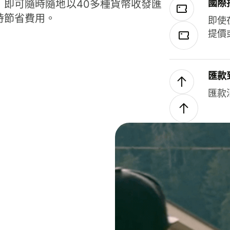
國際
，即可隨時隨地以40多種貨幣收發匯
時節省費用。
即使
提價
匯款
匯款