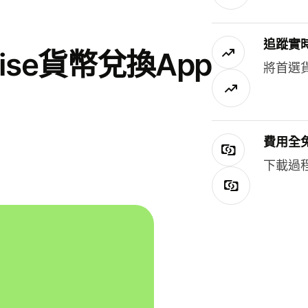
追蹤實
se貨幣兌換App
將首選
費用全
下載過