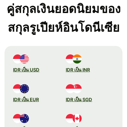
คู่สกุลเงินยอดนิยมของ
สกุลรูเปียห์อินโดนีเซีย
IDR เป็น USD
IDR เป็น INR
IDR เป็น EUR
IDR เป็น SGD