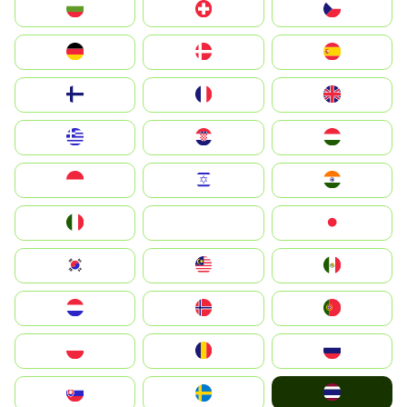
България
Switzerland
Czechia
Deutschland
Denmark
España
Suomi
France
United Kingdom
Greece
Hrvatska
Magyarország
Indonesia
Israel
India
Italia
JA
Japan
South Korea
Malay
Mexico
Nederland
Norge
Portugal
Polska
România
Россия
ไทย
Slovensko
Ruoŧŧa