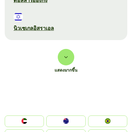
ดอลลาร์ฮ่องกง
นิวเชเกลอิสราเอล
แสดงมากขึ้น
الإمارات العربية المتحدة
Australia
Brazil