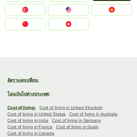
Türkiye
United States
Vietnam
中国
中國香港特別行政區
อัตราแลกเปลี่ยน:
โอนเงินไปต่างประเทศ:
Cost of living:
Cost of living in United Kingdom
Cost of living in United States
Cost of living in Australia
Cost of living in India
Cost of living in Germany
Cost of living in France
Cost of living in Spain
Cost of living in Canada