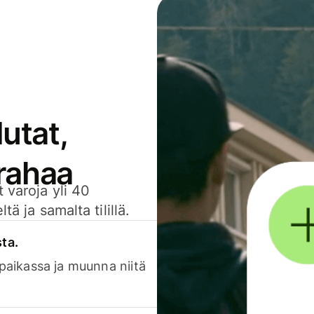
utat,
 rahaa
 varoja yli 40
ä ja samalta tilillä.
sta.
 paikassa ja muunna niitä