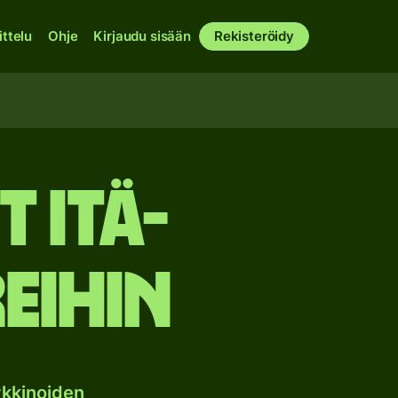
ittelu
Ohje
Kirjaudu sisään
Rekisteröidy
 itä-
eihin
kkinoiden