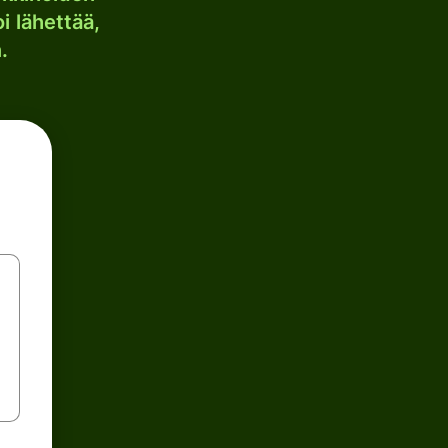
i lähettää,
.