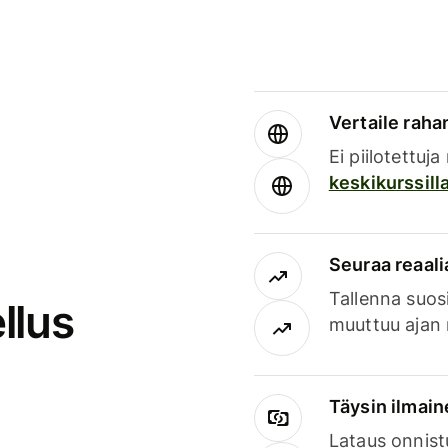
Vertaile rahan
Ei piilotettuj
keskikurssill
Seuraa reaali
Tallenna suosi
llus
muuttuu ajan 
Täysin ilmain
Lataus onnist