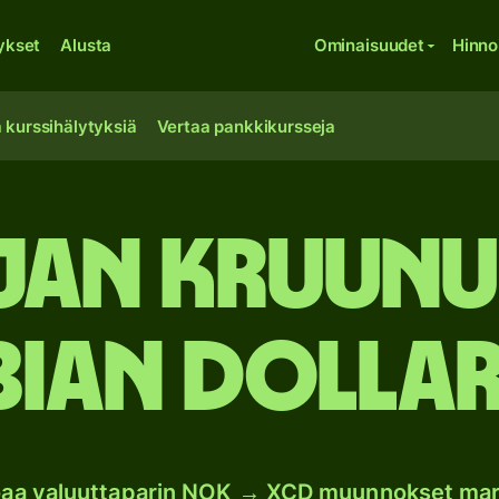
ykset
Alusta
Ominaisuudet
Hinno
 kurssihälytyksiä
Vertaa pankkikursseja
an kruunut
bian dollar
oaa valuuttaparin NOK → XCD muunnokset mar