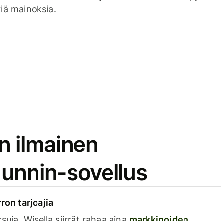
viä mainoksia.
n ilmainen
unnin-sovellus
rron tarjoajia
ksuja. Wisella siirrät rahaa aina
markkinoiden