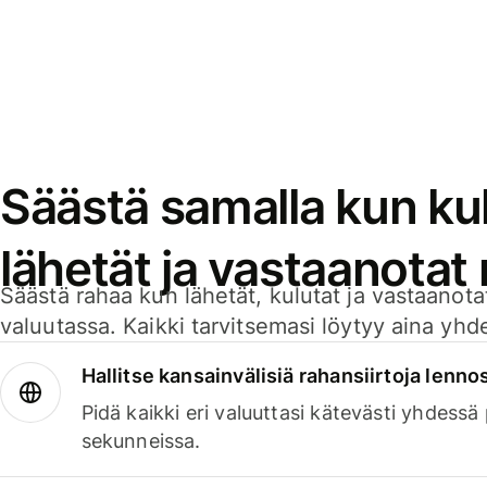
Säästä samalla kun kul
lähetät ja vastaanotat
Säästä rahaa kun lähetät, kulutat ja vastaanotat
valuutassa. Kaikki tarvitsemasi löytyy aina yhdelt
Hallitse kansainvälisiä rahansiirtoja lenno
Pidä kaikki eri valuuttasi kätevästi yhdessä
sekunneissa.