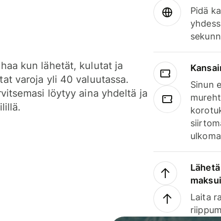
Pidä ka
yhdess
sekunn
haa kun lähetät, kulutat ja
Kansai
at varoja yli 40 valuutassa.
Sinun e
rvitsemasi löytyy aina yhdeltä ja
mureht
lillä.
korotuk
siirtom
ulkomai
Lähetä 
maksu
Laita r
riippum