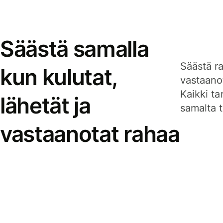
Säästä samalla
Säästä ra
kun kulutat,
vastaanot
Kaikki ta
lähetät ja
samalta ti
vastaanotat rahaa