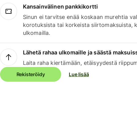
Kansainvälinen pankkikortti
Sinun ei tarvitse enää koskaan murehtia va
korotuksista tai korkeista siirtomaksuista,
ulkomailla.
Lähetä rahaa ulkomaille ja säästä maksuis
Laita raha kiertämään, etäisyydestä riippu
Rekisteröidy
Lue lisää