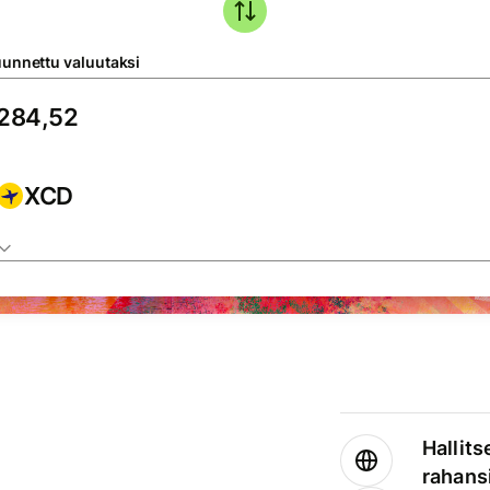
unnettu valuutaksi
XCD
Hallits
rahansi