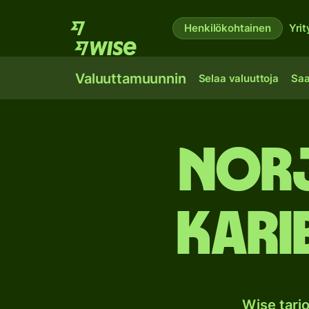
Henkilökohtainen
Yrit
Valuuttamuunnin
Selaa valuuttoja
Saa
Norj
Kari
Wise tarj