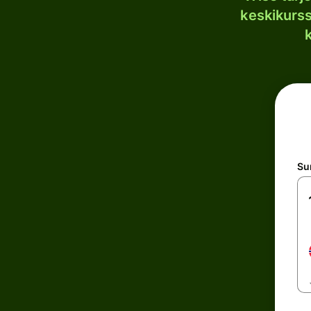
keskikurssi
S