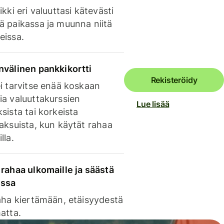
ikki eri valuuttasi kätevästi
ä paikassa ja muunna niitä
eissa.
nvälinen pankkikortti
Rekisteröidy
i tarvitse enää koskaan
ia valuuttakurssien
Lue lisää
sista tai korkeista
aksuista, kun käytät rahaa
lla.
rahaa ulkomaille ja säästä
issa
aha kiertämään, etäisyydestä
atta.