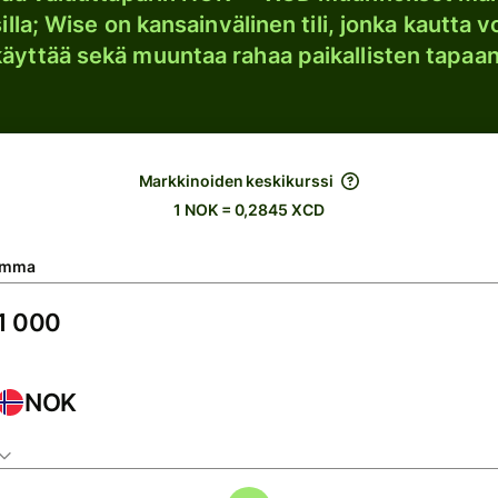
lla; Wise on kansainvälinen tili, jonka kautta vo
käyttää sekä muuntaa rahaa paikallisten tapaan
Markkinoiden keskikurssi
1 NOK = 0,2845 XCD
umma
NOK