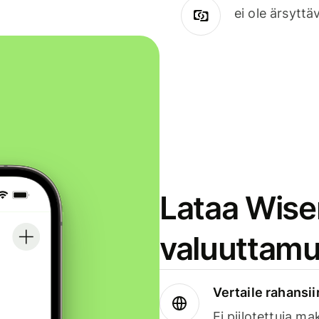
ei ole ärsyttä
Lataa Wise
valuuttamu
Vertaile rahansii
Ei piilotettuja ma