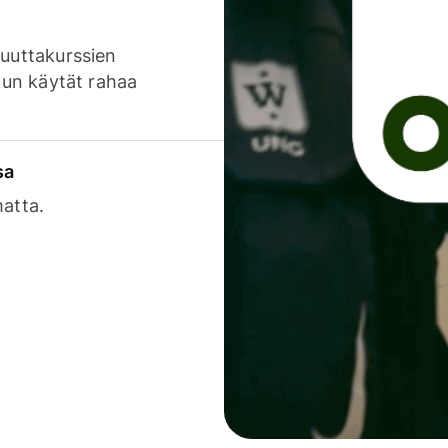
luuttakurssien
 kun käytät rahaa
sa
matta.