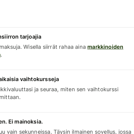
siirron tarjoajia
a maksuja. Wisella siirrät rahaa aina
markkinoiden
a
.
aikaisia vaihtokursseja
kkivaluuttasi ja seuraa, miten sen vaihtokurssi
mittaan.
en. Ei mainoksia.
uu vain sekunneissa. Täysin ilmainen sovellus, jossa