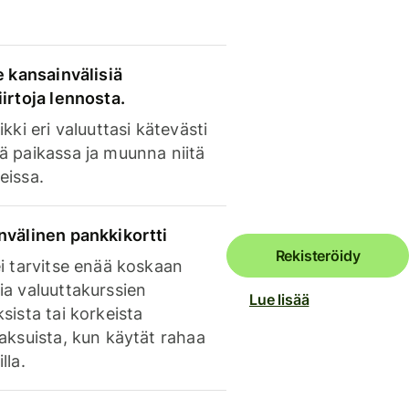
e kansainvälisiä
irtoja lennosta.
ikki eri valuuttasi kätevästi
ä paikassa ja muunna niitä
eissa.
nvälinen pankkikortti
Rekisteröidy
i tarvitse enää koskaan
ia valuuttakurssien
Lue lisää
sista tai korkeista
aksuista, kun käytät rahaa
lla.