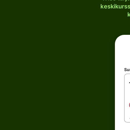
keskikurssi
S