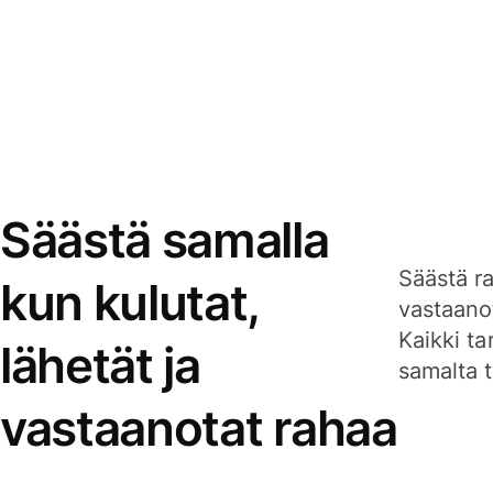
Säästä samalla
Säästä ra
kun kulutat,
vastaanot
Kaikki ta
lähetät ja
samalta ti
vastaanotat rahaa