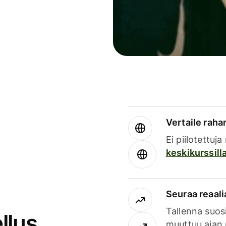
Vertaile rahan
Ei piilotettuj
keskikurssill
Seuraa reaali
Tallenna suosi
llus
muuttuu ajan 