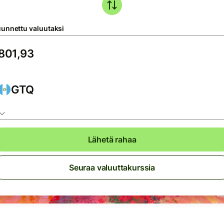
unnettu valuutaksi
GTQ
Lähetä rahaa
Seuraa valuuttakurssia