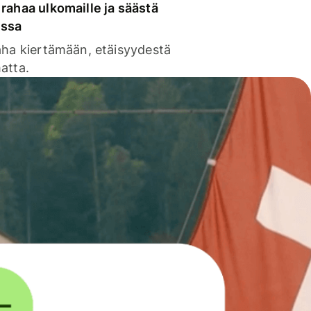
rahaa ulkomaille ja säästä
issa
aha kiertämään, etäisyydestä
atta.