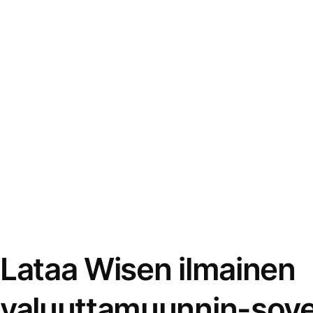
Lataa Wisen ilmainen
valuuttamuunnin-sove