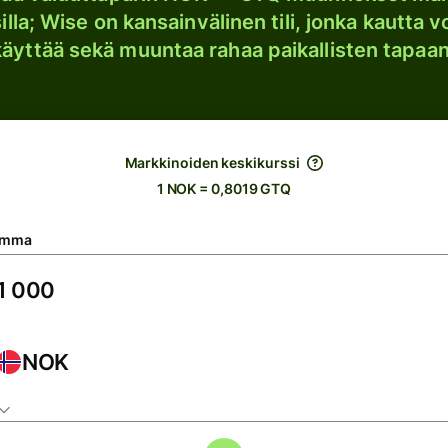
lla; Wise on kansainvälinen tili, jonka kautta vo
käyttää sekä muuntaa rahaa paikallisten tapaan
Markkinoiden keskikurssi
1 NOK = 0,8019 GTQ
umma
NOK