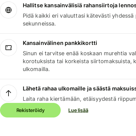
Hallitse kansainvälisiä rahansiirtoja lenno
Pidä kaikki eri valuuttasi kätevästi yhdessä
sekunneissa.
Kansainvälinen pankkikortti
Sinun ei tarvitse enää koskaan murehtia va
korotuksista tai korkeista siirtomaksuista,
ulkomailla.
Lähetä rahaa ulkomaille ja säästä maksuis
Laita raha kiertämään, etäisyydestä riippu
Rekisteröidy
Lue lisää