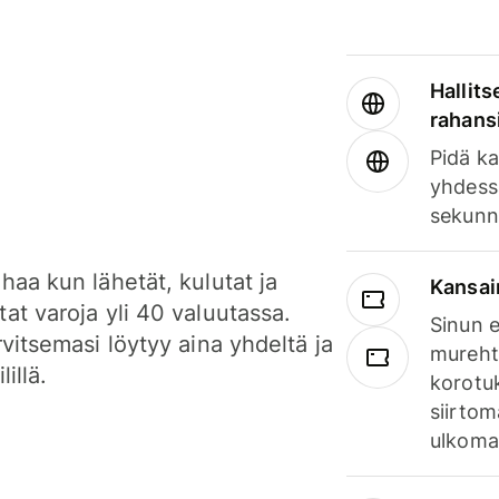
Hallits
rahansi
Pidä ka
yhdess
sekunn
haa kun lähetät, kulutat ja
Kansai
at varoja yli 40 valuutassa.
Sinun e
rvitsemasi löytyy aina yhdeltä ja
mureht
lillä.
korotuk
siirtom
ulkomai