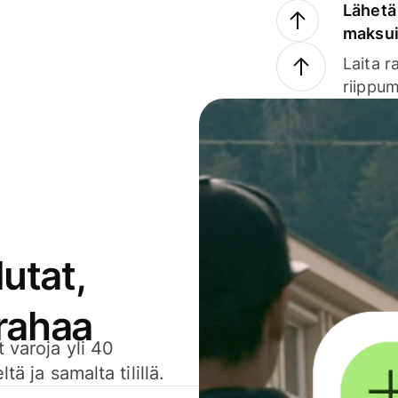
Lähetä 
maksu
Laita r
riippum
utat,
 rahaa
 varoja yli 40
ä ja samalta tilillä.