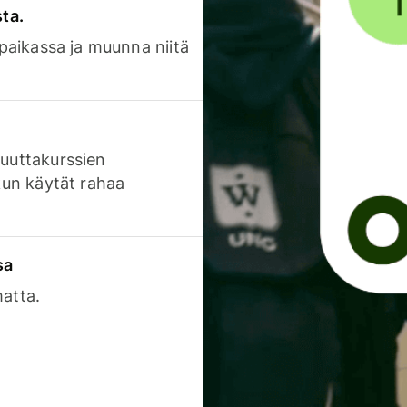
sta.
 paikassa ja muunna niitä
luuttakurssien
 kun käytät rahaa
sa
matta.