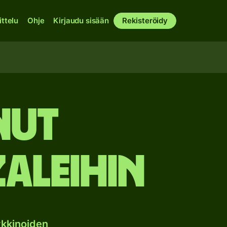
ittelu
Ohje
Kirjaudu sisään
Rekisteröidy
nut
aleihin
kkinoiden