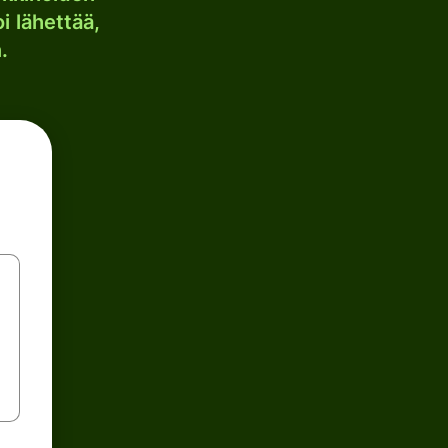
i lähettää,
.