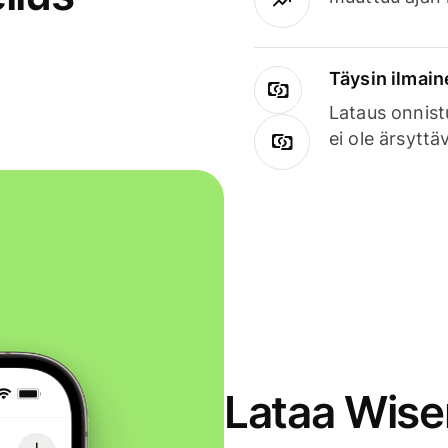
Täysin ilmain
Lataus onnist
ei ole ärsyttä
Lataa Wise