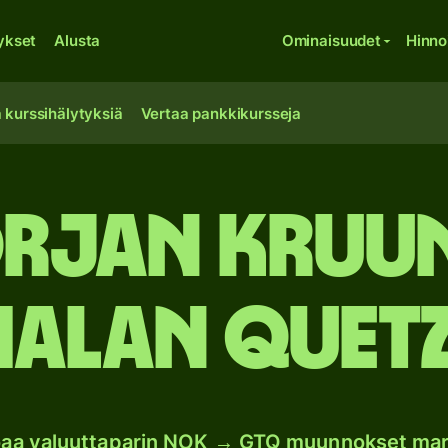
ykset
Alusta
Ominaisuudet
Hinno
 kurssihälytyksiä
Vertaa pankkikursseja
rjan kruu
alan quetz
oaa valuuttaparin NOK → GTQ muunnokset mar