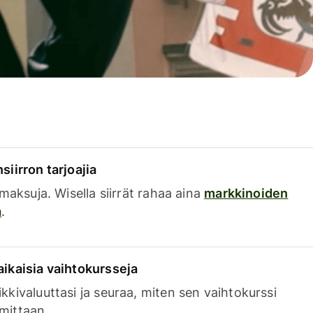
siirron tarjoajia
a maksuja. Wisella siirrät rahaa aina
markkinoiden
a
.
aikaisia vaihtokursseja
kkivaluuttasi ja seuraa, miten sen vaihtokurssi
mittaan.