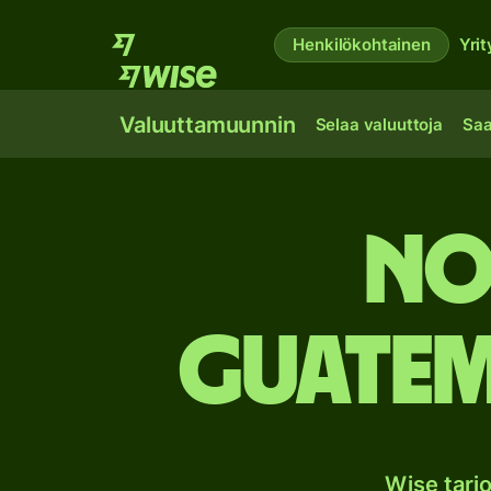
Henkilökohtainen
Yrit
Valuuttamuunnin
Selaa valuuttoja
Saa
No
Guatem
Wise tarj