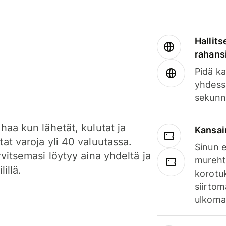
Hallits
rahansi
Pidä ka
yhdess
sekunn
haa kun lähetät, kulutat ja
Kansai
at varoja yli 40 valuutassa.
Sinun e
rvitsemasi löytyy aina yhdeltä ja
mureht
lillä.
korotuk
siirtom
ulkomai