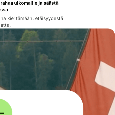
rahaa ulkomaille ja säästä
issa
aha kiertämään, etäisyydestä
atta.