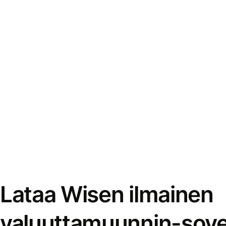
Lataa Wisen ilmainen
valuuttamuunnin-sove