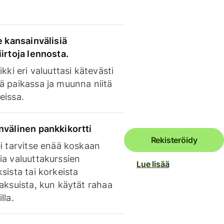
e kansainvälisiä
irtoja lennosta.
ikki eri valuuttasi kätevästi
ä paikassa ja muunna niitä
eissa.
nvälinen pankkikortti
Rekisteröidy
i tarvitse enää koskaan
ia valuuttakurssien
Lue lisää
sista tai korkeista
aksuista, kun käytät rahaa
lla.