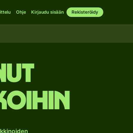
ittelu
Ohje
Kirjaudu sisään
Rekisteröidy
nut
koihin
kkinoiden