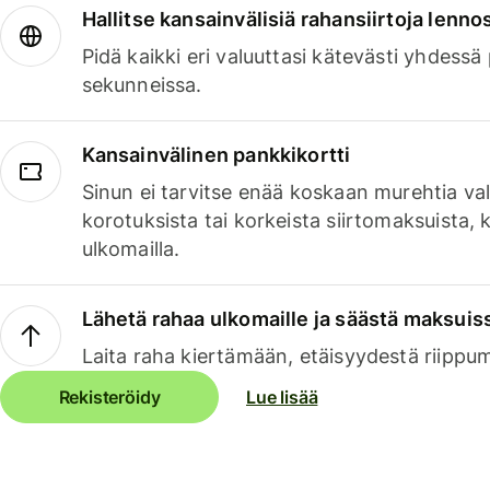
Hallitse kansainvälisiä rahansiirtoja lenno
Pidä kaikki eri valuuttasi kätevästi yhdessä
sekunneissa.
Kansainvälinen pankkikortti
Sinun ei tarvitse enää koskaan murehtia va
korotuksista tai korkeista siirtomaksuista,
ulkomailla.
Lähetä rahaa ulkomaille ja säästä maksuis
Laita raha kiertämään, etäisyydestä riippu
Rekisteröidy
Lue lisää