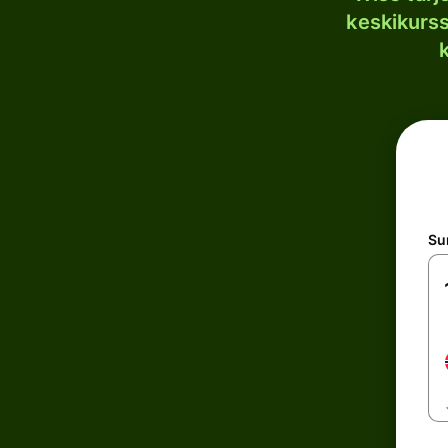
keskikurssi
S