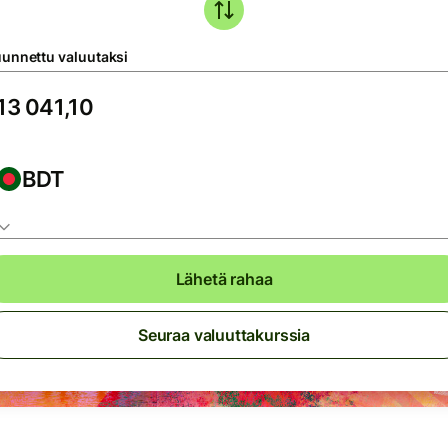
unnettu valuutaksi
BDT
Lähetä rahaa
Seuraa valuuttakurssia