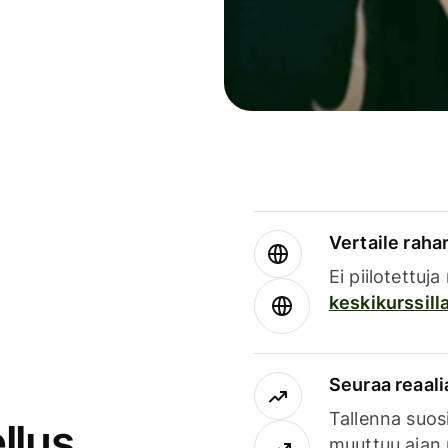
Vertaile rahan
Ei piilotettuj
keskikurssill
Seuraa reaali
Tallenna suosi
llus
muuttuu ajan 