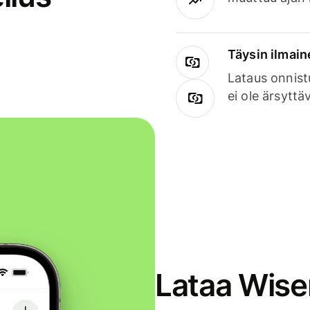
Täysin ilmain
Lataus onnist
ei ole ärsyttä
Lataa Wise