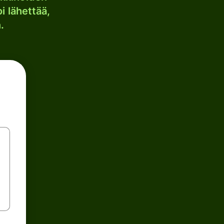
i lähettää,
.