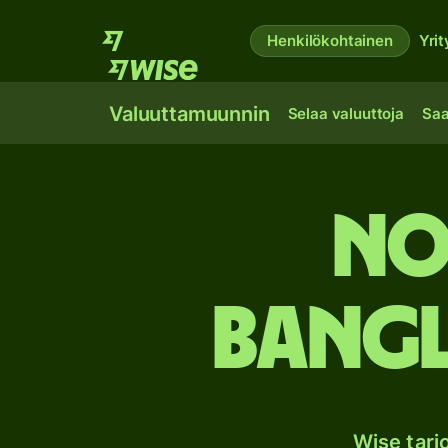
Henkilökohtainen
Yrit
Valuuttamuunnin
Selaa valuuttoja
Saa
No
Bangl
Wise tar