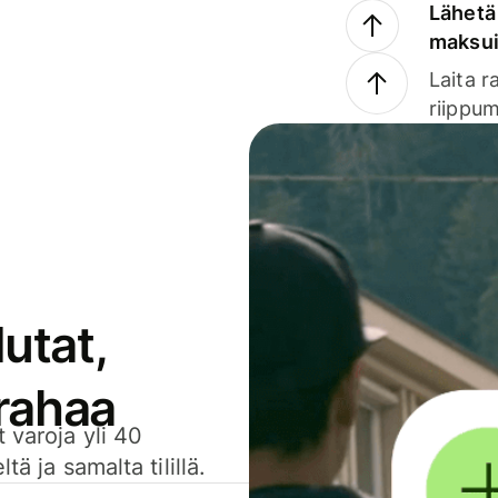
Lähetä 
maksu
Laita r
riippum
utat,
 rahaa
 varoja yli 40
ä ja samalta tilillä.