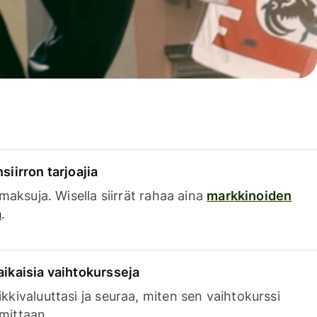
siirron tarjoajia
a maksuja. Wisella siirrät rahaa aina
markkinoiden
a
.
aikaisia vaihtokursseja
kkivaluuttasi ja seuraa, miten sen vaihtokurssi
mittaan.