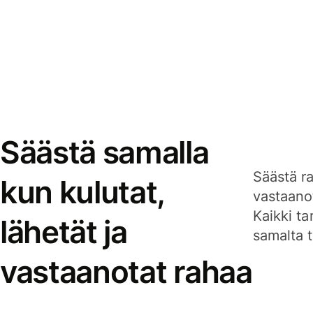
Säästä samalla
Säästä ra
kun kulutat,
vastaanot
Kaikki ta
lähetät ja
samalta ti
vastaanotat rahaa