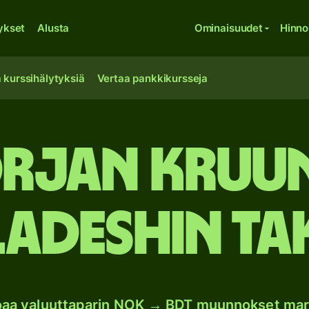
ykset
Alusta
Ominaisuudet
Hinno
 kurssihälytyksiä
Vertaa pankkikursseja
rjan kruu
adeshin ta
joaa valuuttaparin NOK → BDT muunnokset mar