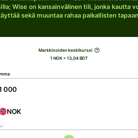
lla; Wise on kansainvälinen tili, jonka kautta vo
käyttää sekä muuntaa rahaa paikallisten tapaan
Markkinoiden keskikurssi
1 NOK = 13,04 BDT
umma
NOK