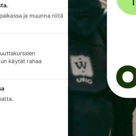
sta.
 paikassa ja muunna niitä
luuttakurssien
 kun käytät rahaa
sa
matta.