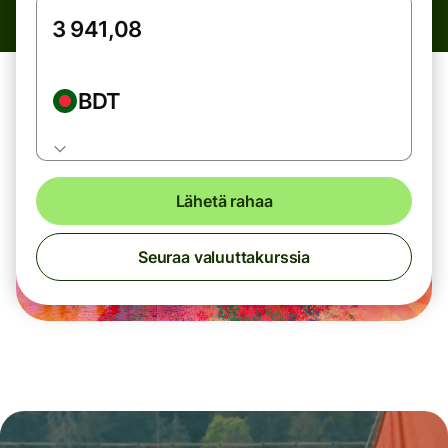
BDT
Lähetä rahaa
Seuraa valuuttakurssia