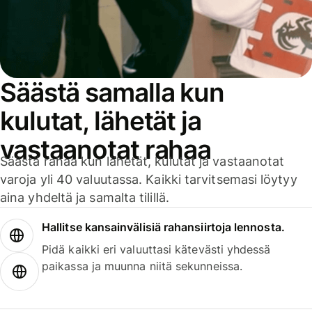
Säästä samalla kun
kulutat, lähetät ja
vastaanotat rahaa
Säästä rahaa kun lähetät, kulutat ja vastaanotat
varoja yli 40 valuutassa. Kaikki tarvitsemasi löytyy
aina yhdeltä ja samalta tilillä.
Hallitse kansainvälisiä rahansiirtoja lennosta.
Pidä kaikki eri valuuttasi kätevästi yhdessä
paikassa ja muunna niitä sekunneissa.