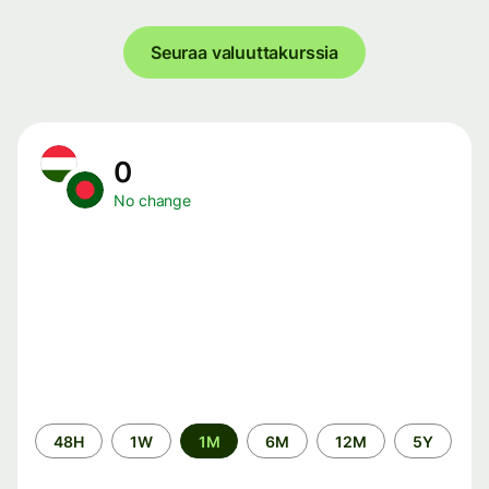
Seuraa valuuttakurssia
0
No change
Time
48H
1W
1M
6M
12M
5Y
period