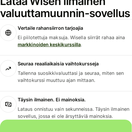
Lataa Wisen ilmainen
valuuttamuunnin-sovellus
Vertaile rahansiirron tarjoajia
Ei piilotettuja maksuja. Wisella siirrät rahaa aina
markkinoiden keskikurssilla
.
Seuraa reaaliaikaisia vaihtokursseja
Tallenna suosikkivaluuttasi ja seuraa, miten sen
vaihtokurssi muuttuu ajan mittaan.
Täysin ilmainen. Ei mainoksia.
Lataus onnistuu vain sekunneissa. Täysin ilmainen
sovellus, jossa ei ole ärsyttäviä mainoksia.