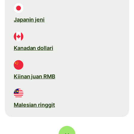
Japanin jeni
Kanadan dollari
Kiinan juan RMB
Malesian ringgit