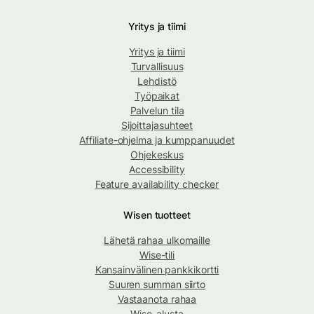
Yritys ja tiimi
Yritys ja tiimi
Turvallisuus
Lehdistö
Työpaikat
Palvelun tila
Sijoittajasuhteet
Affiliate-ohjelma ja kumppanuudet
Ohjekeskus
Accessibility
Feature availability checker
Wisen tuotteet
Lähetä rahaa ulkomaille
Wise-tili
Kansainvälinen pankkikortti
Suuren summan siirto
Vastaanota rahaa
Wise-alusta