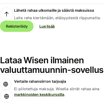
Lähetä rahaa ulkomaille ja säästä maksuissa
Laita raha kiertämään, etäisyydestä riippumatta.
Rekisteröidy
Lue lisää
Lataa Wisen ilmainen
valuuttamuunnin-sovellus
Vertaile rahansiirron tarjoajia
Ei piilotettuja maksuja. Wisella siirrät rahaa aina
markkinoiden keskikurssilla
.