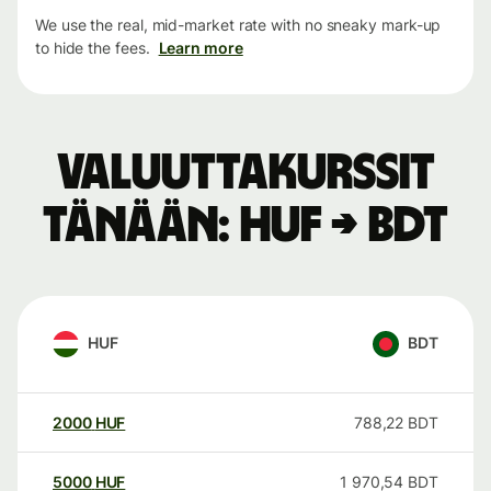
We use the real, mid-market rate with no sneaky mark-up
to hide the fees.
Learn more
Valuuttakurssit
tänään: HUF → BDT
HUF
BDT
2000
HUF
788,22
BDT
5000
HUF
1 970,54
BDT