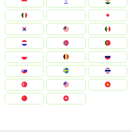
Indonesia
Israel
India
Italia
JA
Japan
South Korea
Malay
Mexico
Nederland
Norge
Portugal
Polska
România
Россия
Slovensko
Ruoŧŧa
ไทย
Türkiye
United States
Vietnam
中国
中國香港特別行政區