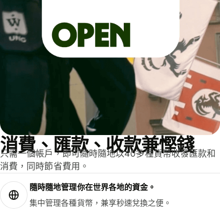
消費、匯款、收款兼慳錢
只需一個帳戶，即可隨時隨地以40多種貨幣收發匯款和
消費，同時節省費用。
隨時隨地管理你在世界各地的資金。
集中管理各種貨幣，兼享秒速兌換之便。