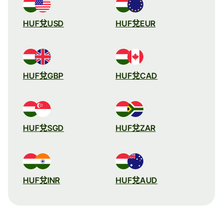
HUF兌USD
HUF兌EUR
HUF兌GBP
HUF兌CAD
HUF兌SGD
HUF兌ZAR
HUF兌INR
HUF兌AUD