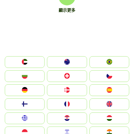
顯示更多
الإمارات العربية المتحدة
Australia
Brazil
България
Switzerland
Czechia
Deutschland
Denmark
España
Suomi
France
United Kingdom
Greece
Hrvatska
Magyarország
Indonesia
Israel
India