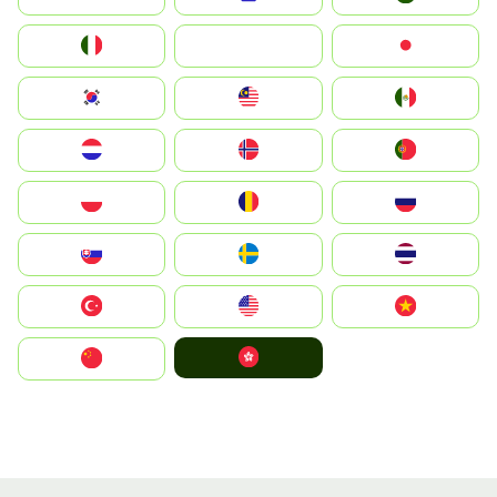
Italia
JA
Japan
South Korea
Malay
Mexico
Nederland
Norge
Portugal
Polska
România
Россия
Slovensko
Ruoŧŧa
ไทย
Türkiye
United States
Vietnam
中國香港特別行政區
中国