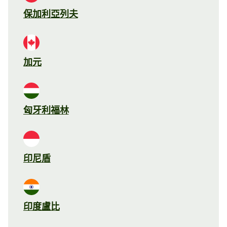
保加利亞列夫
加元
匈牙利福林
印尼盾
印度盧比