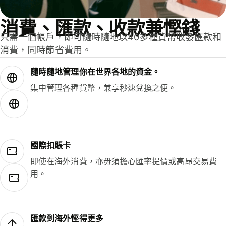
消費、匯款、收款兼慳錢
只需一個帳戶，即可隨時隨地以40多種貨幣收發匯款和
消費，同時節省費用。
隨時隨地管理你在世界各地的資金。
集中管理各種貨幣，兼享秒速兌換之便。
國際扣賬卡
即使在海外消費，亦毋須擔心匯率提價或高昂交易費
用。
匯款到海外慳得更多