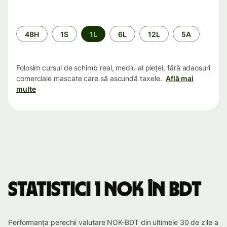
Perioada
48H
1S
1L
6L
12L
5A
Folosim cursul de schimb real, mediu al pieței, fără adaosuri
comerciale mascate care să ascundă taxele.
Află mai
multe
Statistici 1 NOK în BDT
Performanța perechii valutare NOK-BDT din ultimele 30 de zile a