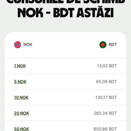
NOK - BDT astăzi
NOK
BDT
1
NOK
13,02
BDT
5
NOK
65,09
BDT
10
NOK
130,17
BDT
20
NOK
260,34
BDT
50
NOK
650,86
BDT