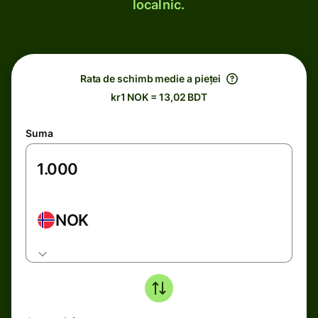
localnic.
Rata de schimb medie a pieței
kr1 NOK = 13,02 BDT
Suma
NOK