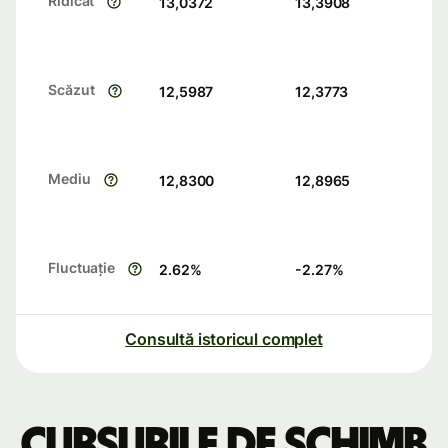
Ridicat
13,0372
13,3908
Scăzut
12,5987
12,3773
Mediu
12,8300
12,8965
Fluctuație
2.62
%
-2.27
%
Consultă istoricul complet
Cursurile de schimb