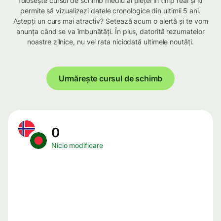
folosește cursul de schimb mediu al pieței în timp real și îți
permite să vizualizezi datele cronologice din ultimii 5 ani.
Aștepți un curs mai atractiv? Setează acum o alertă și te vom
anunța când se va îmbunătăți. În plus, datorită rezumatelor
noastre zilnice, nu vei rata niciodată ultimele noutăți.
Urmărește cursul de schimb
0
Nicio modificare