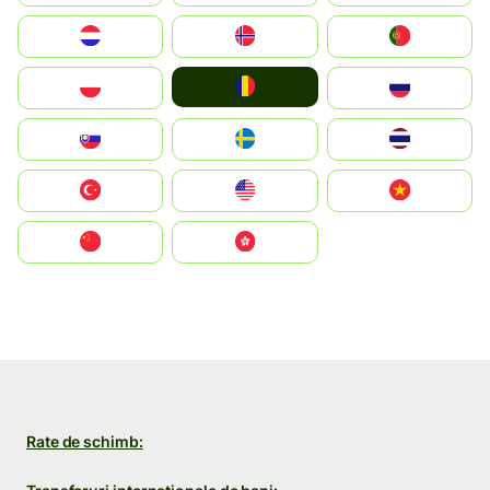
Nederland
Norge
Portugal
România
Polska
Россия
Slovensko
Ruoŧŧa
ไทย
Türkiye
United States
Vietnam
中国
中國香港特別行政區
Rate de schimb: