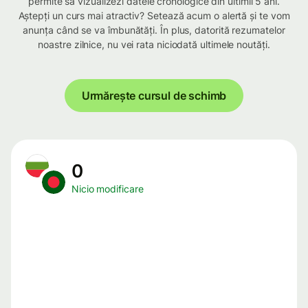
permite să vizualizezi datele cronologice din ultimii 5 ani.
Aștepți un curs mai atractiv? Setează acum o alertă și te vom
anunța când se va îmbunătăți. În plus, datorită rezumatelor
noastre zilnice, nu vei rata niciodată ultimele noutăți.
Urmărește cursul de schimb
0
Nicio modificare