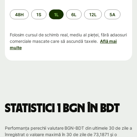
Perioada
48H
1S
1L
6L
12L
5A
Folosim cursul de schimb real, mediu al pieței, fără adaosuri
comerciale mascate care să ascundă taxele.
Află mai
multe
Statistici 1 BGN în BDT
Performanța perechii valutare BGN-BDT din ultimele 30 de zile a
înregistrat o valoare maximă în 30 de zile de 73,1871 și o