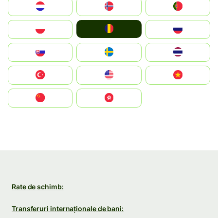
Nederland
Norge
Portugal
România
Polska
Россия
Slovensko
Ruoŧŧa
ไทย
Türkiye
United States
Vietnam
中国
中國香港特別行政區
Rate de schimb:
Transferuri internaționale de bani: