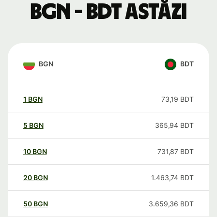
BGN - BDT astăzi
BGN
BDT
1
BGN
73,19
BDT
5
BGN
365,94
BDT
10
BGN
731,87
BDT
20
BGN
1.463,74
BDT
50
BGN
3.659,36
BDT