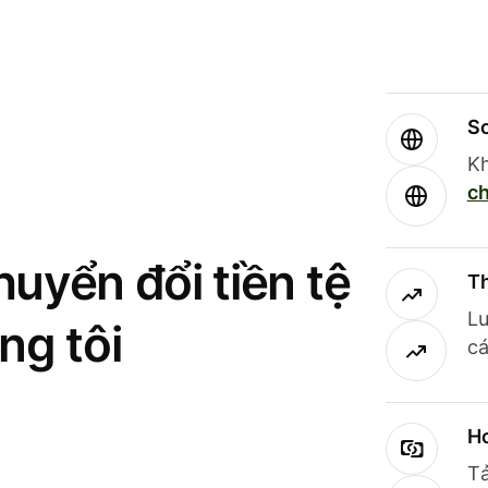
So
Kh
ch
uyển đổi tiền tệ
Th
Lư
ng tôi
cá
Ho
Tả