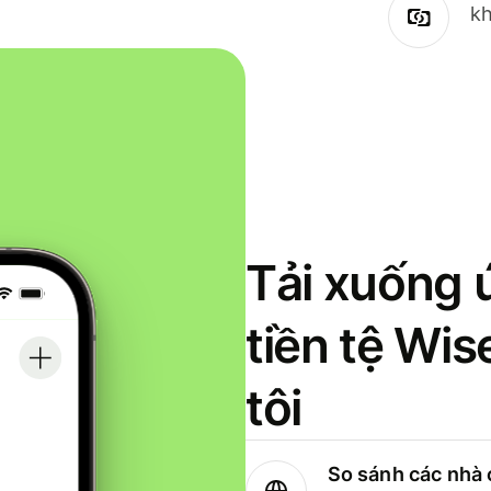
kh
Tải xuống 
tiền tệ Wi
tôi
So sánh các nhà 