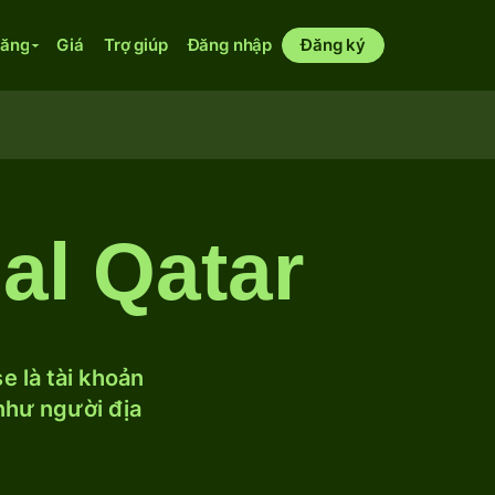
năng
Giá
Trợ giúp
Đăng nhập
Đăng ký
al Qatar
 là tài khoản
 như người địa