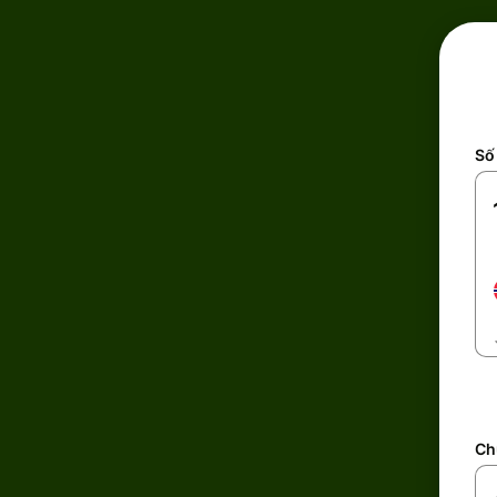
Số 
Ch