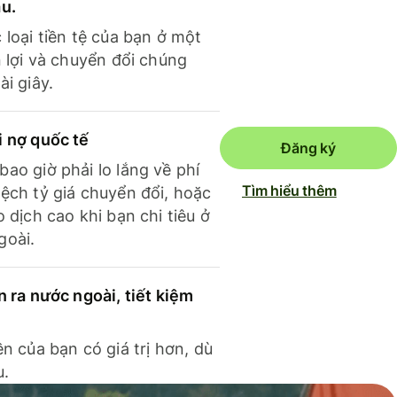
ầu.
 loại tiền tệ của bạn ở một
n lợi và chuyển đổi chúng
ài giây.
i nợ quốc tế
Đăng ký
ao giờ phải lo lắng về phí
Tìm hiểu thêm
ệch tỷ giá chuyển đổi, hoặc
o dịch cao khi bạn chi tiêu ở
goài.
n ra nước ngoài, tiết kiệm
ền của bạn có giá trị hơn, dù
u.