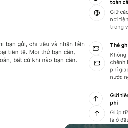
toàn c
Giữ các
nơi tiệ
trong v
hi bạn gửi, chi tiêu và nhận tiền
Thẻ gh
ại tiền tệ. Mọi thứ bạn cần,
Không b
hoản, bất cứ khi nào bạn cần.
chênh l
phí gia
nước n
Gửi tiề
phí
Giúp ti
là ở đâ