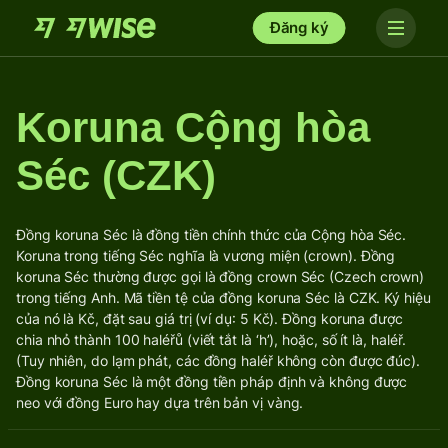
Đăng ký
Koruna Cộng hòa
Séc (CZK)
Đồng koruna Séc là đồng tiền chính thức của Cộng hòa Séc.
Koruna trong tiếng Séc nghĩa là vương miện (crown). Đồng
koruna Séc thường được gọi là đồng crown Séc (Czech crown)
trong tiếng Anh. Mã tiền tệ của đồng koruna Séc là CZK. Ký hiệu
của nó là Kč, đặt sau giá trị (ví dụ: 5 Kč). Đồng koruna được
chia nhỏ thành 100 haléřů (viết tắt là ‘h’), hoặc, số ít là, haléř.
(Tuy nhiên, do lạm phát, các đồng haléř không còn được đúc).
Đồng koruna Séc là một đồng tiền pháp định và không được
neo với đồng Euro hay dựa trên bản vị vàng.