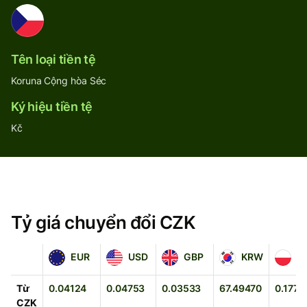
Tên loại tiền tệ
Koruna Cộng hòa Séc
Ký hiệu tiền tệ
Kč
Tỷ giá chuyển đổi CZK
EUR
USD
GBP
KRW
PLN
EUR
USD
GBP
KRW
P
Từ
0.04124
0.04753
0.03533
67.49470
0.1774
CZK