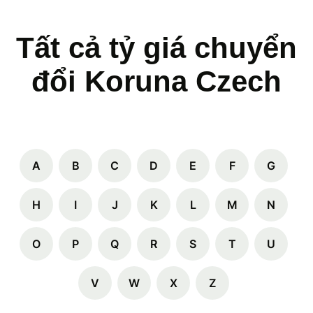
Tất cả tỷ giá chuyển
đổi Koruna Czech
A
B
C
D
E
F
G
H
I
J
K
L
M
N
O
P
Q
R
S
T
U
V
W
X
Z