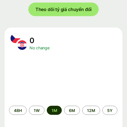
Theo dõi tỷ giá chuyển đổi
0
No change
Time
48H
1W
1M
6M
12M
5Y
period