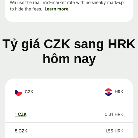
We use the real, mid-market rate with no sneaky mark-up
to hide the fees.
Learn more
Tỷ giá CZK sang HRK
hôm nay
CZK
HRK
1
CZK
0.31
HRK
5
CZK
1.55
HRK