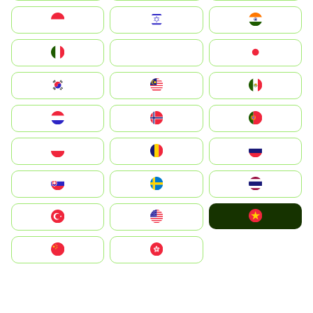
Indonesia
Israel
India
Italia
JA
Japan
South Korea
Malay
Mexico
Nederland
Norge
Portugal
Polska
România
Россия
Slovensko
Ruoŧŧa
ไทย
Vietnam
Türkiye
United States
中国
中國香港特別行政區