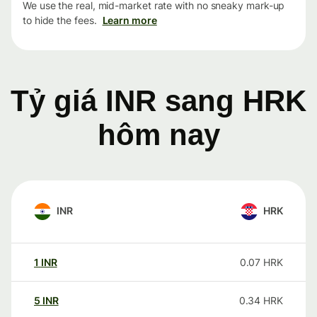
We use the real, mid-market rate with no sneaky mark-up
to hide the fees.
Learn more
Tỷ giá INR sang HRK
hôm nay
INR
HRK
1
INR
0.07
HRK
5
INR
0.34
HRK