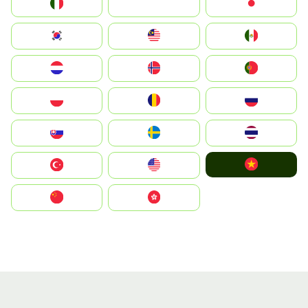
Italia
JA
Japan
South Korea
Malay
Mexico
Nederland
Norge
Portugal
Polska
România
Россия
Slovensko
Ruoŧŧa
ไทย
Vietnam
Türkiye
United States
中国
中國香港特別行政區