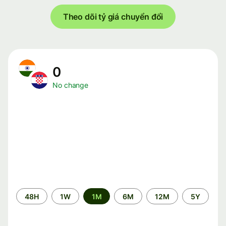
Theo dõi tỷ giá chuyển đổi
0
No change
Time
48H
1W
1M
6M
12M
5Y
period