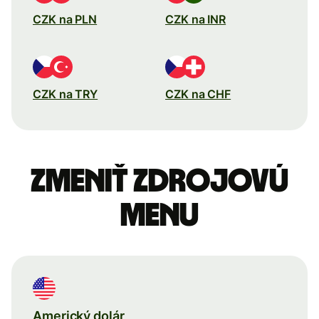
CZK na PLN
CZK na INR
CZK na TRY
CZK na CHF
Zmeniť zdrojovú
menu
Americký dolár