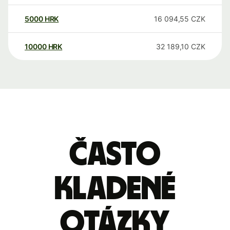
5000
HRK
16 094,55
CZK
10000
HRK
32 189,10
CZK
Často
kladené
otázky