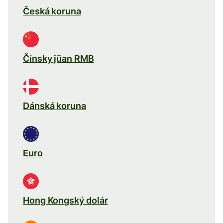
Česká koruna
Čínsky jüan RMB
Dánská koruna
Euro
Hong Kongský dolár