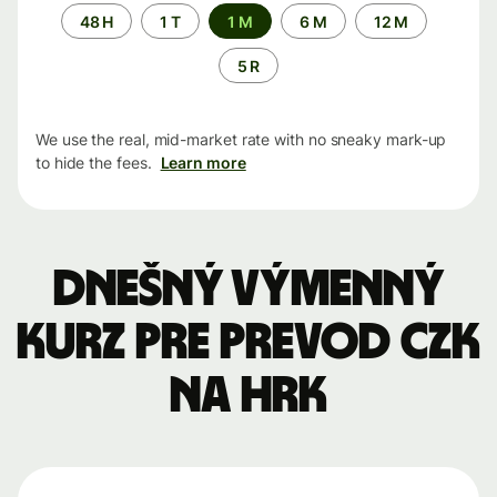
Time
48 H
1 T
1 M
6 M
12 M
period
5 R
We use the real, mid-market rate with no sneaky mark-up
to hide the fees.
Learn more
Dnešný výmenný
kurz pre prevod CZK
na HRK