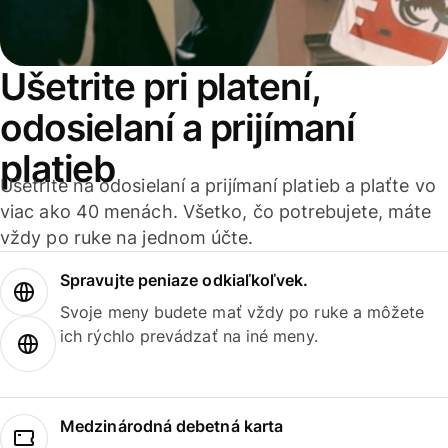
Ušetrite pri platení,
odosielaní a prijímaní
platieb
Ušetrite na odosielaní a prijímaní platieb a plaťte vo
viac ako 40 menách. Všetko, čo potrebujete, máte
vždy po ruke na jednom účte.
Spravujte peniaze odkiaľkoľvek.
Svoje meny budete mať vždy po ruke a môžete
ich rýchlo prevádzať na iné meny.
Medzinárodná debetná karta