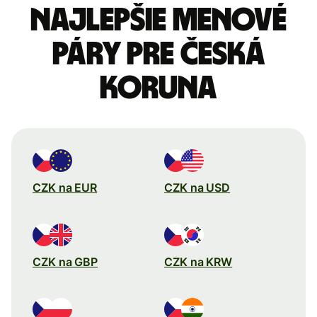
Najlepšie menové
páry pre Česká
koruna
CZK na EUR
CZK na USD
CZK na GBP
CZK na KRW