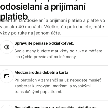
odosielaní a prijímaní
platieb
Ušetrite na odosielaní a prijímaní platieb a plaťte vo
viac ako 40 menách. Všetko, čo potrebujete, máte
vždy po ruke na jednom účte.
Spravujte peniaze odkiaľkoľvek.
Svoje meny budete mať vždy po ruke a môžete
ich rýchlo prevádzať na iné meny.
Medzinárodná debetná karta
Pri platbách v zahraničí sa už nebudete musieť
zaoberať kurzovými maržami a vysokými
transakčnými poplatkami.
Posielajte peniaze do zahraničia, ušetrite na