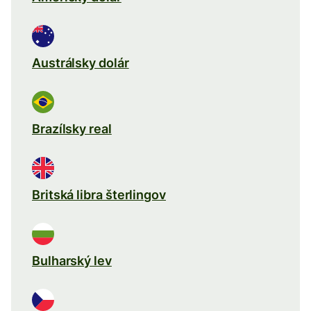
Austrálsky dolár
Brazílsky real
Britská libra šterlingov
Bulharský lev