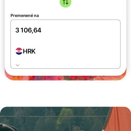
Premenené na
HRK