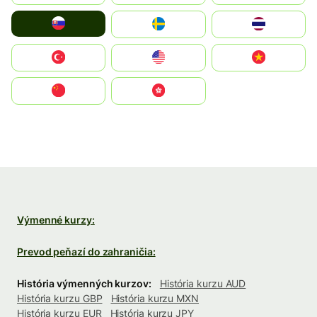
Slovensko
Ruoŧŧa
ไทย
Türkiye
United States
Vietnam
中国
中國香港特別行政區
Výmenné kurzy:
Prevod peňazí do zahraničia:
História výmenných kurzov:
História kurzu AUD
História kurzu GBP
História kurzu MXN
História kurzu EUR
História kurzu JPY