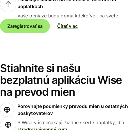
poplatkoch
Vaše peniaze budú doma kdekoľvek na svete.
Zaregistrovať sa
Čítať viac
Stiahnite si našu
bezplatnú aplikáciu Wise
na prevod mien
Porovnajte podmienky prevodu mien u ostatných
poskytovateľov
S Wise vás nečakajú žiadne skryté poplatky, iba
stredný výmenný kurz
.