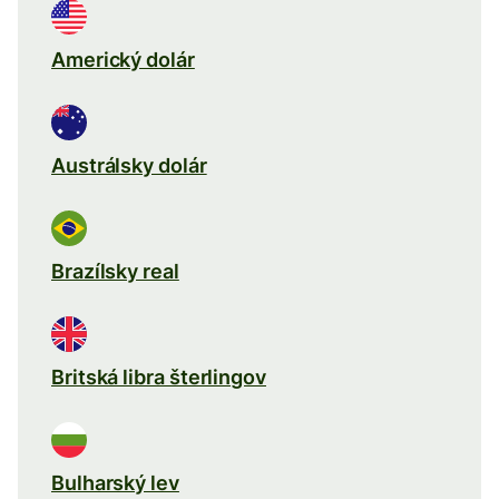
Americký dolár
Austrálsky dolár
Brazílsky real
Britská libra šterlingov
Bulharský lev