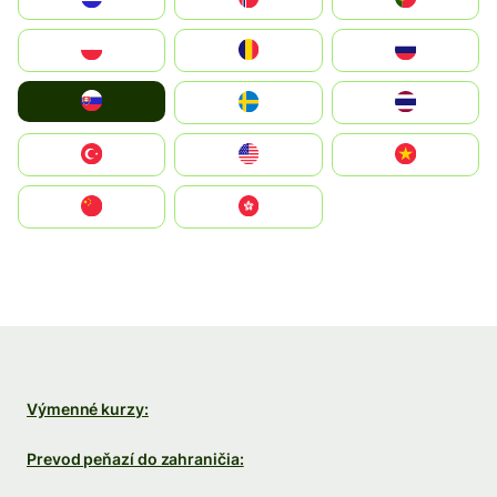
Polska
România
Россия
Slovensko
Ruoŧŧa
ไทย
Türkiye
United States
Vietnam
中国
中國香港特別行政區
Výmenné kurzy:
Prevod peňazí do zahraničia: