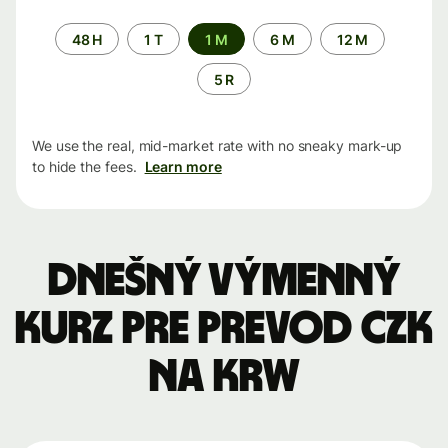
Time
48 H
1 T
1 M
6 M
12 M
period
5 R
We use the real, mid-market rate with no sneaky mark-up
to hide the fees.
Learn more
Dnešný výmenný
kurz pre prevod CZK
na KRW