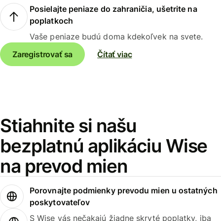
Posielajte peniaze do zahraničia, ušetrite na
poplatkoch
Vaše peniaze budú doma kdekoľvek na svete.
Zaregistrovať sa
Čítať viac
Stiahnite si našu
bezplatnú aplikáciu Wise
na prevod mien
Porovnajte podmienky prevodu mien u ostatných
poskytovateľov
S Wise vás nečakajú žiadne skryté poplatky, iba