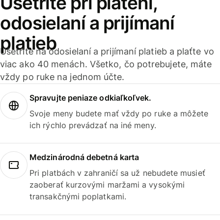
Ušetrite pri platení,
odosielaní a prijímaní
platieb
Ušetrite na odosielaní a prijímaní platieb a plaťte vo
viac ako 40 menách. Všetko, čo potrebujete, máte
vždy po ruke na jednom účte.
Spravujte peniaze odkiaľkoľvek.
Svoje meny budete mať vždy po ruke a môžete
ich rýchlo prevádzať na iné meny.
Medzinárodná debetná karta
Pri platbách v zahraničí sa už nebudete musieť
zaoberať kurzovými maržami a vysokými
transakčnými poplatkami.