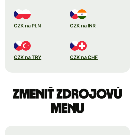
CZK na PLN
CZK na INR
CZK na TRY
CZK na CHF
Zmeniť zdrojovú
menu