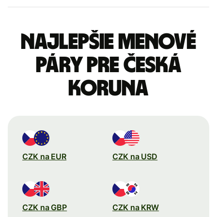
Najlepšie menové
páry pre Česká
koruna
CZK na EUR
CZK na USD
CZK na GBP
CZK na KRW