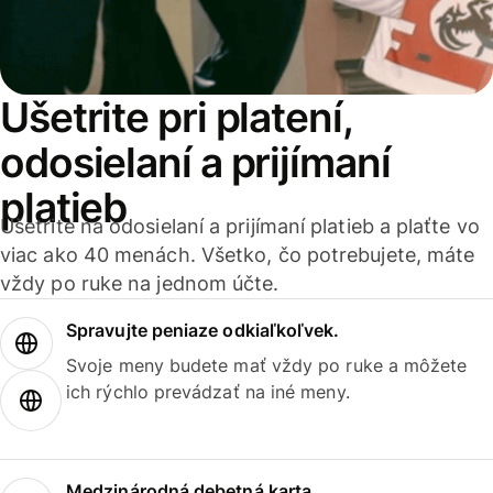
Ušetrite pri platení,
odosielaní a prijímaní
platieb
Ušetrite na odosielaní a prijímaní platieb a plaťte vo
viac ako 40 menách. Všetko, čo potrebujete, máte
vždy po ruke na jednom účte.
Spravujte peniaze odkiaľkoľvek.
Svoje meny budete mať vždy po ruke a môžete
ich rýchlo prevádzať na iné meny.
Medzinárodná debetná karta