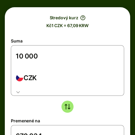
Stredový kurz
Kč1 CZK = 67,09 KRW
Suma
CZK
Premenené na