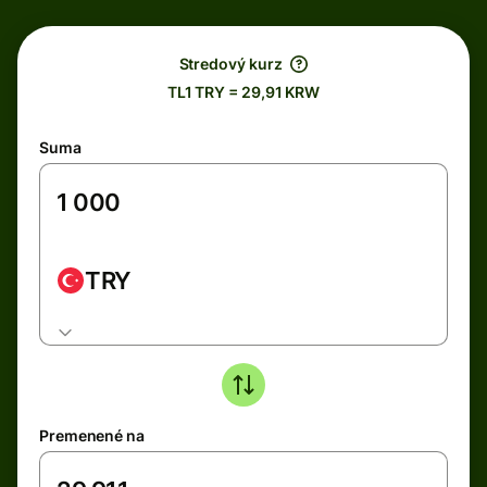
Stredový kurz
TL1 TRY = 29,91 KRW
Suma
TRY
Premenené na