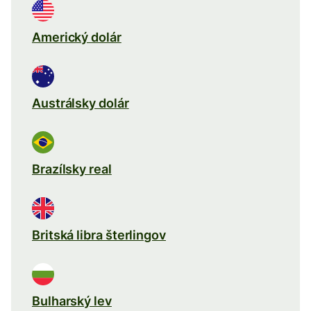
Americký dolár
Austrálsky dolár
Brazílsky real
Britská libra šterlingov
Bulharský lev