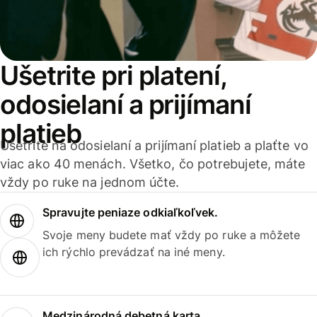
Ušetrite pri platení,
odosielaní a prijímaní
platieb
Ušetrite na odosielaní a prijímaní platieb a plaťte vo
viac ako 40 menách. Všetko, čo potrebujete, máte
vždy po ruke na jednom účte.
Spravujte peniaze odkiaľkoľvek.
Svoje meny budete mať vždy po ruke a môžete
ich rýchlo prevádzať na iné meny.
Medzinárodná debetná karta