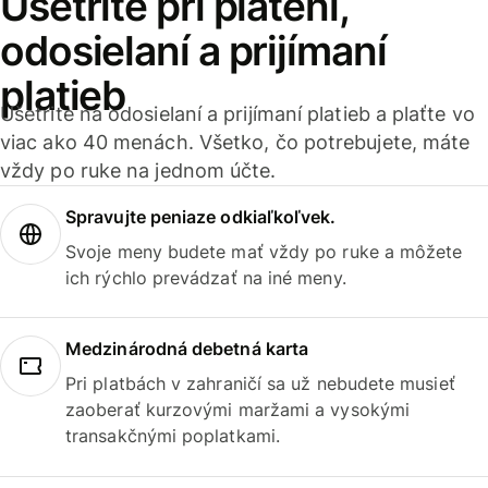
Ušetrite pri platení,
odosielaní a prijímaní
platieb
Ušetrite na odosielaní a prijímaní platieb a plaťte vo
viac ako 40 menách. Všetko, čo potrebujete, máte
vždy po ruke na jednom účte.
Spravujte peniaze odkiaľkoľvek.
Svoje meny budete mať vždy po ruke a môžete
ich rýchlo prevádzať na iné meny.
Medzinárodná debetná karta
Pri platbách v zahraničí sa už nebudete musieť
zaoberať kurzovými maržami a vysokými
transakčnými poplatkami.