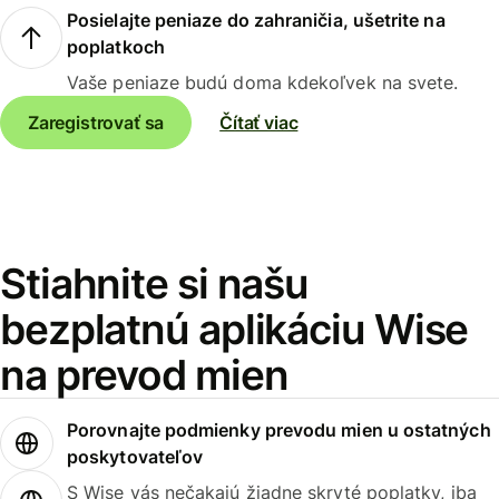
Posielajte peniaze do zahraničia, ušetrite na
poplatkoch
Vaše peniaze budú doma kdekoľvek na svete.
Zaregistrovať sa
Čítať viac
Stiahnite si našu
bezplatnú aplikáciu Wise
na prevod mien
Porovnajte podmienky prevodu mien u ostatných
poskytovateľov
S Wise vás nečakajú žiadne skryté poplatky, iba