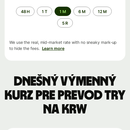
Time
48 H
1 T
1 M
6 M
12 M
period
5 R
We use the real, mid-market rate with no sneaky mark-up
to hide the fees.
Learn more
Dnešný výmenný
kurz pre prevod TRY
na KRW