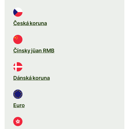
Česká koruna
Čínsky jüan RMB
Dánská koruna
Euro