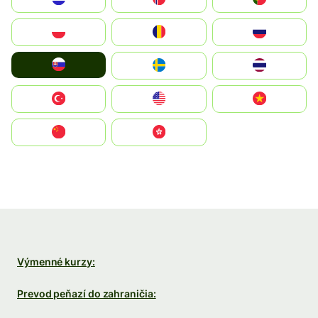
Polska
România
Россия
Slovensko
Ruoŧŧa
ไทย
Türkiye
United States
Vietnam
中国
中國香港特別行政區
Výmenné kurzy:
Prevod peňazí do zahraničia: