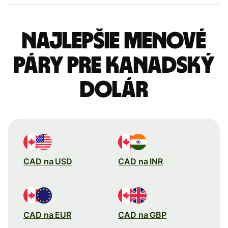
Najlepšie menové
páry pre Kanadský
dolár
CAD na USD
CAD na INR
CAD na EUR
CAD na GBP