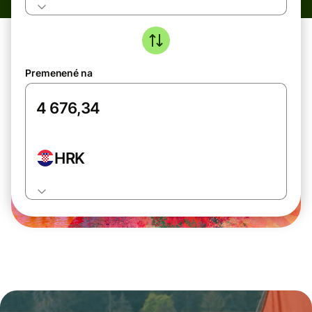
Premenené na
HRK