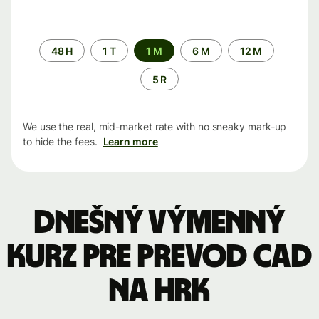
Time
48 H
1 T
1 M
6 M
12 M
period
5 R
We use the real, mid-market rate with no sneaky mark-up
to hide the fees.
Learn more
Dnešný výmenný
kurz pre prevod CAD
na HRK