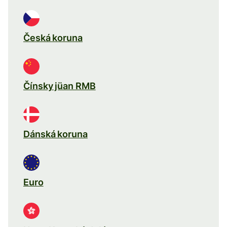
Česká koruna
Čínsky jüan RMB
Dánská koruna
Euro