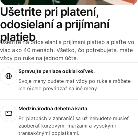
Ušetrite pri platení,
odosielaní a prijímaní
platieb
Ušetrite na odosielaní a prijímaní platieb a plaťte vo
viac ako 40 menách. Všetko, čo potrebujete, máte
vždy po ruke na jednom účte.
Spravujte peniaze odkiaľkoľvek.
Svoje meny budete mať vždy po ruke a môžete
ich rýchlo prevádzať na iné meny.
Medzinárodná debetná karta
Pri platbách v zahraničí sa už nebudete musieť
zaoberať kurzovými maržami a vysokými
transakčnými poplatkami.