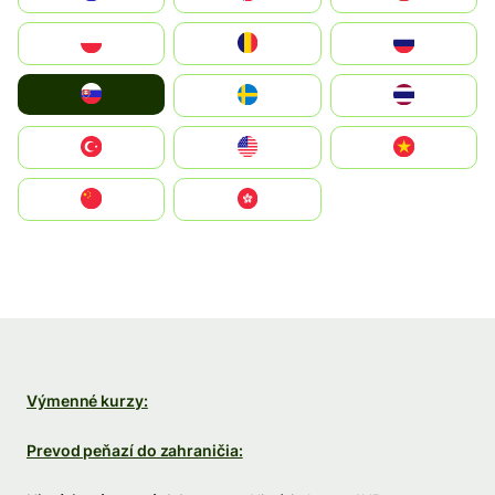
Polska
România
Россия
Slovensko
Ruoŧŧa
ไทย
Türkiye
United States
Vietnam
中国
中國香港特別行政區
Výmenné kurzy:
Prevod peňazí do zahraničia: