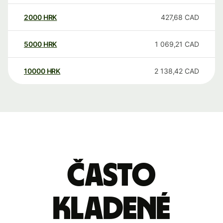
2000
HRK
427,68
CAD
5000
HRK
1 069,21
CAD
10000
HRK
2 138,42
CAD
Často
kladené