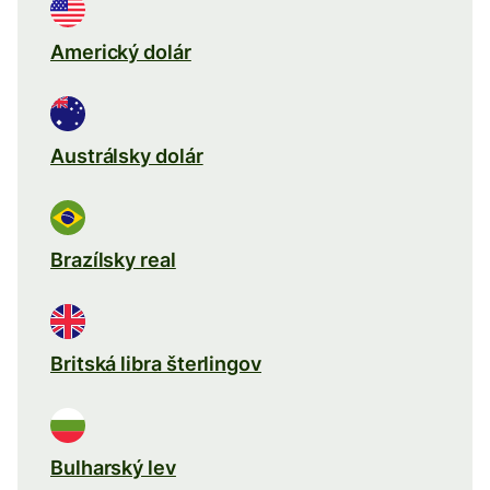
Americký dolár
Austrálsky dolár
Brazílsky real
Britská libra šterlingov
Bulharský lev