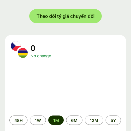
Theo dõi tỷ giá chuyển đổi
0
No change
Time
48H
1W
1M
6M
12M
5Y
period