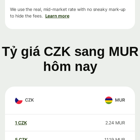
We use the real, mid-market rate with no sneaky mark-up
to hide the fees.
Learn more
Tỷ giá CZK sang MUR
hôm nay
CZK
MUR
1
CZK
2.24
MUR
5
CZK
11.19
MUR