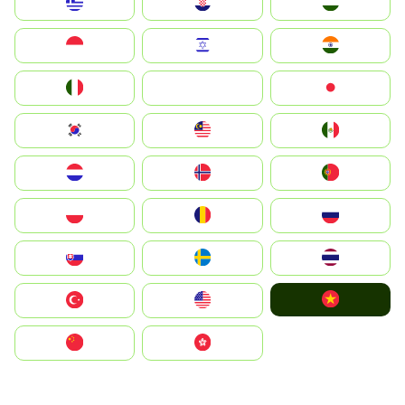
Greece
Hrvatska
Magyarország
Indonesia
Israel
India
Italia
JA
Japan
South Korea
Malay
Mexico
Nederland
Norge
Portugal
Polska
România
Россия
Slovensko
Ruoŧŧa
ไทย
Vietnam
Türkiye
United States
中国
中國香港特別行政區