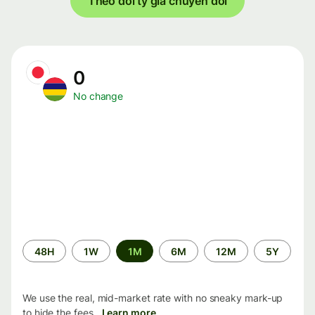
Theo dõi tỷ giá chuyển đổi
0
No change
Time
48H
1W
1M
6M
12M
5Y
period
We use the real, mid-market rate with no sneaky mark-up
to hide the fees.
Learn more