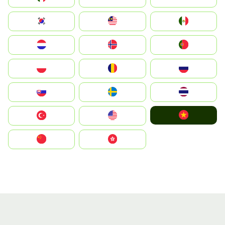
South Korea
Malay
Mexico
Nederland
Norge
Portugal
Polska
România
Россия
Slovensko
Ruoŧŧa
ไทย
Vietnam
Türkiye
United States
中国
中國香港特別行政區