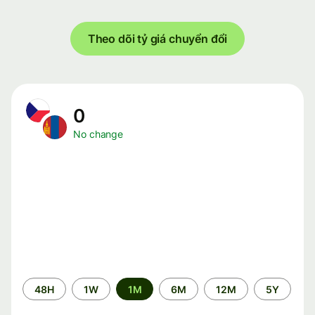
Theo dõi tỷ giá chuyển đổi
0
No change
Time
48H
1W
1M
6M
12M
5Y
period