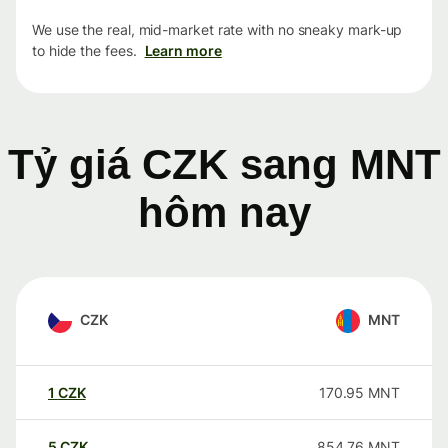
We use the real, mid-market rate with no sneaky mark-up
to hide the fees.
Learn more
Tỷ giá CZK sang MNT
hôm nay
CZK
MNT
1
CZK
170.95
MNT
5
CZK
854.76
MNT