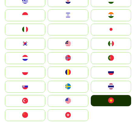
Greece
Hrvatska
Magyarország
Indonesia
Israel
India
Italia
JA
Japan
South Korea
Malay
Mexico
Nederland
Norge
Portugal
Polska
România
Россия
Slovensko
Ruoŧŧa
ไทย
Vietnam
Türkiye
United States
中国
中國香港特別行政區