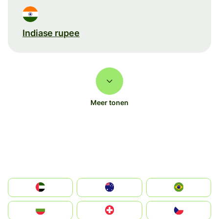
Indiase rupee
Meer tonen
الإمارات العربية المتحدة
Australia
Brazil
България
Switzerland
Czechia