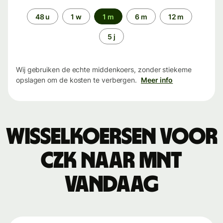
Periode
48 u
1 w
1 m
6 m
12 m
5 j
Wij gebruiken de echte middenkoers, zonder stiekeme
opslagen om de kosten te verbergen.
Meer info
Wisselkoersen voor
CZK naar MNT
vandaag