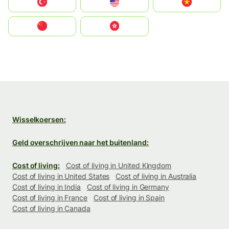
Türkiye
United States
Vietnam
中国
中國香港特別行政區
Wisselkoersen:
Geld overschrijven naar het buitenland:
Cost of living:
Cost of living in United Kingdom
Cost of living in United States
Cost of living in Australia
Cost of living in India
Cost of living in Germany
Cost of living in France
Cost of living in Spain
Cost of living in Canada