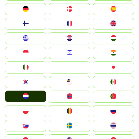
Deutschland
Denmark
España
Suomi
France
United Kingdom
Greece
Hrvatska
Magyarország
Indonesia
Israel
India
Italia
JA
Japan
South Korea
Malay
Mexico
Nederland
Norge
Portugal
Polska
România
Россия
Slovensko
Ruoŧŧa
ไทย