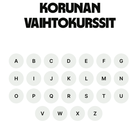
korunan
vaihtokurssit
A
B
C
D
E
F
G
H
I
J
K
L
M
N
O
P
Q
R
S
T
U
V
W
X
Z