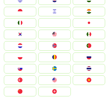
Greece
Hrvatska
Magyarország
Indonesia
Israel
India
Italia
JA
Japan
South Korea
Malay
Mexico
Nederland
Norge
Portugal
Polska
România
Россия
Slovensko
Ruoŧŧa
ไทย
Türkiye
United States
Vietnam
中国
中國香港特別行政區