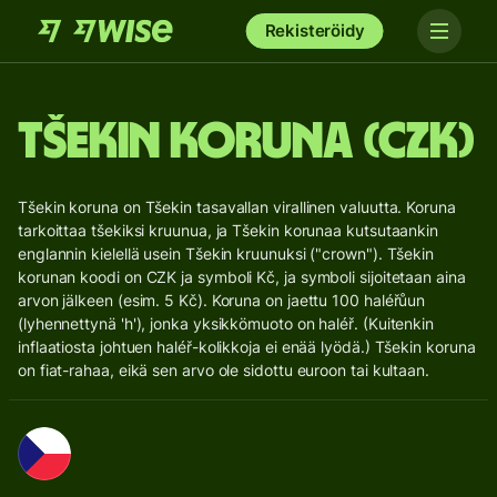
Rekisteröidy
Tšekin koruna (CZK)
Tšekin koruna on Tšekin tasavallan virallinen valuutta. Koruna
tarkoittaa tšekiksi kruunua, ja Tšekin korunaa kutsutaankin
englannin kielellä usein Tšekin kruunuksi ("crown"). Tšekin
korunan koodi on CZK ja symboli Kč, ja symboli sijoitetaan aina
arvon jälkeen (esim. 5 Kč). Koruna on jaettu 100 haléřůun
(lyhennettynä 'h'), jonka yksikkömuoto on haléř. (Kuitenkin
inflaatiosta johtuen haléř-kolikkoja ei enää lyödä.) Tšekin koruna
on fiat-rahaa, eikä sen arvo ole sidottu euroon tai kultaan.