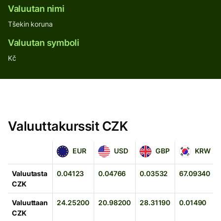
Valuutan nimi
Tšekin koruna
Valuutan symboli
Kč
Valuuttakurssit CZK
EUR
USD
GBP
KRW
EUR
USD
GBP
KRW
Valuutasta
0.04123
0.04766
0.03532
67.09340
CZK
Valuuttaan
24.25200
20.98200
28.31190
0.01490
CZK