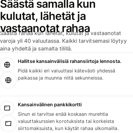
Säästä samalla kun
kulutat, lähetät ja
vastaanotat rahaa
Säästä rahaa kun lähetät, kulutat ja vastaanotat
varoja yli 40 valuutassa. Kaikki tarvitsemasi löytyy
aina yhdeltä ja samalta tilillä.
Hallitse kansainvälisiä rahansiirtoja lennosta.
Pidä kaikki eri valuuttasi kätevästi yhdessä
paikassa ja muunna niitä sekunneissa.
Kansainvälinen pankkikortti
Sinun ei tarvitse enää koskaan murehtia
valuuttakurssien korotuksista tai korkeista
siirtomaksuista, kun käytät rahaa ulkomailla.