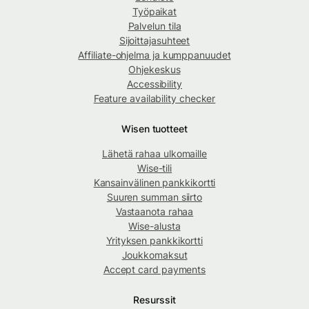
Työpaikat
Palvelun tila
Sijoittajasuhteet
Affiliate-ohjelma ja kumppanuudet
Ohjekeskus
Accessibility
Feature availability checker
Wisen tuotteet
Lähetä rahaa ulkomaille
Wise-tili
Kansainvälinen pankkikortti
Suuren summan siirto
Vastaanota rahaa
Wise-alusta
Yrityksen pankkikortti
Joukkomaksut
Accept card payments
Resurssit