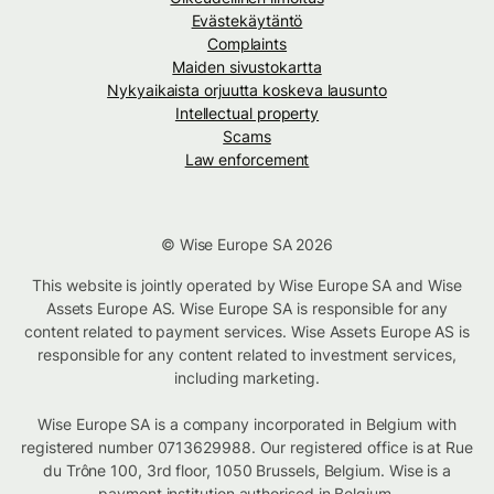
Evästekäytäntö
Complaints
Maiden sivustokartta
Nykyaikaista orjuutta koskeva lausunto
Intellectual property
Scams
Law enforcement
© Wise Europe SA 2026
This website is jointly operated by Wise Europe SA and Wise
Assets Europe AS. Wise Europe SA is responsible for any
content related to payment services. Wise Assets Europe AS is
responsible for any content related to investment services,
including marketing.
Wise Europe SA is a company incorporated in Belgium with
registered number 0713629988. Our registered office is at Rue
du Trône 100, 3rd floor, 1050 Brussels, Belgium. Wise is a
payment institution authorised in Belgium.