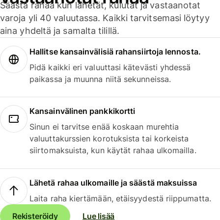
Säästä rahaa kun lähetät, kulutat ja vastaanotat
varoja yli 40 valuutassa. Kaikki tarvitsemasi löytyy
aina yhdeltä ja samalta tilillä.
Hallitse kansainvälisiä rahansiirtoja lennosta.
Pidä kaikki eri valuuttasi kätevästi yhdessä
paikassa ja muunna niitä sekunneissa.
Kansainvälinen pankkikortti
Sinun ei tarvitse enää koskaan murehtia
valuuttakurssien korotuksista tai korkeista
siirtomaksuista, kun käytät rahaa ulkomailla.
Lähetä rahaa ulkomaille ja säästä maksuissa
Laita raha kiertämään, etäisyydestä riippumatta.
Rekisteröidy
Lue lisää