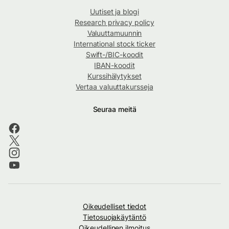
Uutiset ja blogi
Research privacy policy
Valuuttamuunnin
International stock ticker
Swift-/BIC-koodit
IBAN-koodit
Kurssihälytykset
Vertaa valuuttakursseja
Seuraa meitä
Oikeudelliset tiedot
Tietosuojakäytäntö
Oikeudellinen ilmoitus