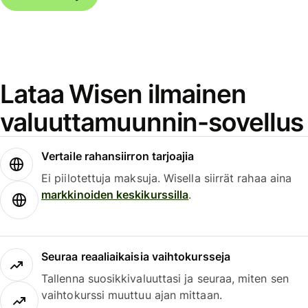
Lataa Wisen ilmainen
valuuttamuunnin-sovellus
Vertaile rahansiirron tarjoajia
Ei piilotettuja maksuja. Wisella siirrät rahaa aina
markkinoiden keskikurssilla
.
Seuraa reaaliaikaisia vaihtokursseja
Tallenna suosikkivaluuttasi ja seuraa, miten sen
vaihtokurssi muuttuu ajan mittaan.