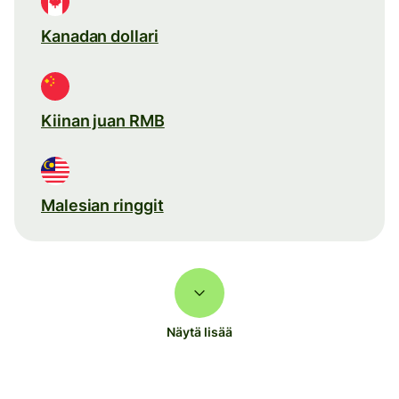
Kanadan dollari
Kiinan juan RMB
Malesian ringgit
Näytä lisää