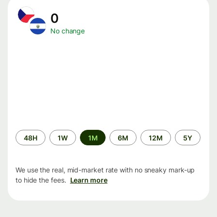
0
No change
Time
48H
1W
1M
6M
12M
5Y
period
We use the real, mid-market rate with no sneaky mark-up
to hide the fees.
Learn more