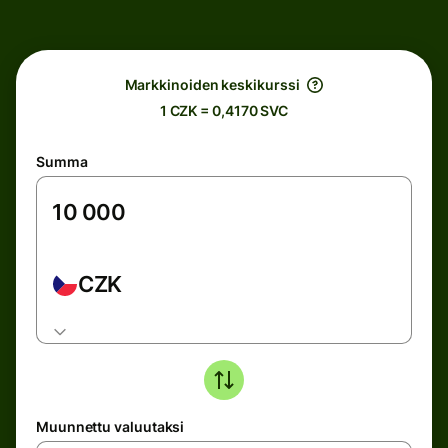
Markkinoiden keskikurssi
1 CZK = 0,4170 SVC
Summa
CZK
Muunnettu valuutaksi