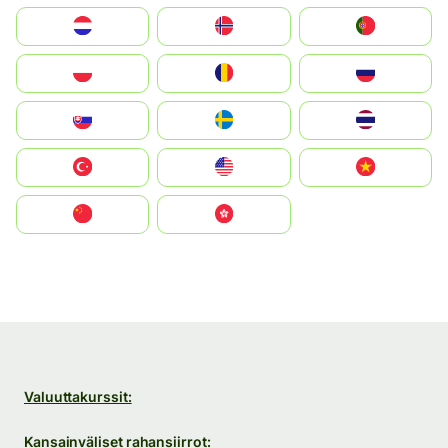
Nederland
Norge
Portugal
Polska
România
Россия
Slovensko
Ruoŧŧa
ไทย
Türkiye
United States
Vietnam
中国
中國香港特別行政區
Valuuttakurssit:
Kansainväliset rahansiirrot: