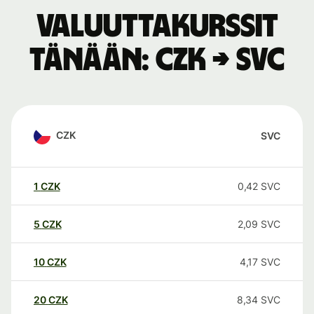
Valuuttakurssit
tänään: CZK → SVC
CZK
SVC
1
CZK
0,42
SVC
5
CZK
2,09
SVC
10
CZK
4,17
SVC
20
CZK
8,34
SVC