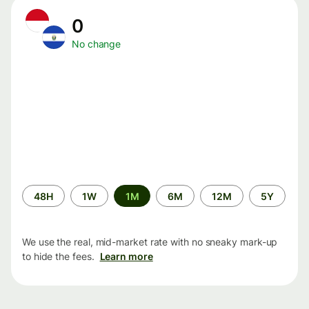
0
No change
Time
48H
1W
1M
6M
12M
5Y
period
We use the real, mid-market rate with no sneaky mark-up
to hide the fees.
Learn more