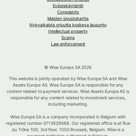
Evästekäytäntö
Complaints
Maiden sivustokartta
Nykyaikaista orjuutta koskeva lausunto
Intellectual property
Scams
Law enforcement
© Wise Europe SA 2026
This website is jointly operated by Wise Europe SA and Wise
Assets Europe AS. Wise Europe SA is responsible for any
content related to payment services. Wise Assets Europe AS is
responsible for any content related to investment services,
including marketing.
Wise Europe SA is a company incorporated in Belgium with
registered number 0713629988. Our registered office is at Rue
du Trône 100, 3rd floor, 1050 Brussels, Belgium. Wise is a
payment institution authorised in Belgium.