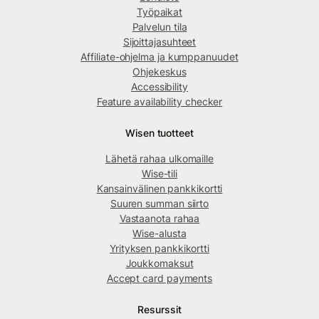
Työpaikat
Palvelun tila
Sijoittajasuhteet
Affiliate-ohjelma ja kumppanuudet
Ohjekeskus
Accessibility
Feature availability checker
Wisen tuotteet
Lähetä rahaa ulkomaille
Wise-tili
Kansainvälinen pankkikortti
Suuren summan siirto
Vastaanota rahaa
Wise-alusta
Yrityksen pankkikortti
Joukkomaksut
Accept card payments
Resurssit