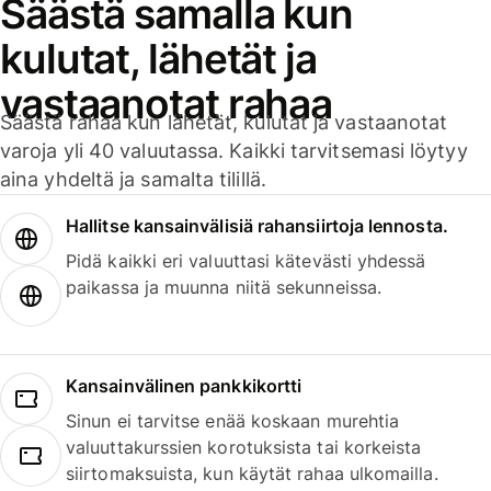
Säästä samalla kun
kulutat, lähetät ja
vastaanotat rahaa
Säästä rahaa kun lähetät, kulutat ja vastaanotat
varoja yli 40 valuutassa. Kaikki tarvitsemasi löytyy
aina yhdeltä ja samalta tilillä.
Hallitse kansainvälisiä rahansiirtoja lennosta.
Pidä kaikki eri valuuttasi kätevästi yhdessä
paikassa ja muunna niitä sekunneissa.
Kansainvälinen pankkikortti
Sinun ei tarvitse enää koskaan murehtia
valuuttakurssien korotuksista tai korkeista
siirtomaksuista, kun käytät rahaa ulkomailla.