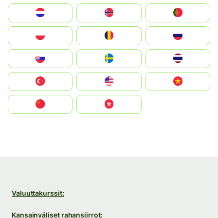
Nederland
Norge
Portugal
Polska
România
Россия
Slovensko
Ruoŧŧa
ไทย
Türkiye
United States
Vietnam
中国
中國香港特別行政區
Valuuttakurssit:
Kansainväliset rahansiirrot: