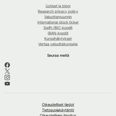
Uutiset ja blogi
Research privacy policy
Valuuttamuunnin
International stock ticker
Swift-/BIC-koodit
IBAN-koodit
Kurssihälytykset
Vertaa valuuttakursseja
Seuraa meitä
Oikeudelliset tiedot
Tietosuojakäytäntö
Oikeudellinen ilmoitus