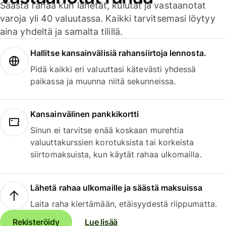
Säästä rahaa kun lähetät, kulutat ja vastaanotat
varoja yli 40 valuutassa. Kaikki tarvitsemasi löytyy
aina yhdeltä ja samalta tilillä.
Hallitse kansainvälisiä rahansiirtoja lennosta.
Pidä kaikki eri valuuttasi kätevästi yhdessä
paikassa ja muunna niitä sekunneissa.
Kansainvälinen pankkikortti
Sinun ei tarvitse enää koskaan murehtia
valuuttakurssien korotuksista tai korkeista
siirtomaksuista, kun käytät rahaa ulkomailla.
Lähetä rahaa ulkomaille ja säästä maksuissa
Laita raha kiertämään, etäisyydestä riippumatta.
Rekisteröidy
Lue lisää