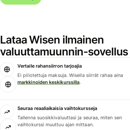
Lataa Wisen ilmainen
valuuttamuunnin-sovellus
Vertaile rahansiirron tarjoajia
Ei piilotettuja maksuja. Wisella siirrät rahaa aina
markkinoiden keskikurssilla
.
Seuraa reaaliaikaisia vaihtokursseja
Tallenna suosikkivaluuttasi ja seuraa, miten sen
vaihtokurssi muuttuu ajan mittaan.