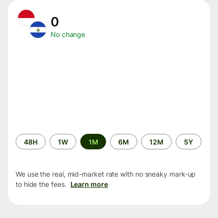
0
No change
Time
48H
1W
1M
6M
12M
5Y
period
We use the real, mid-market rate with no sneaky mark-up
to hide the fees.
Learn more