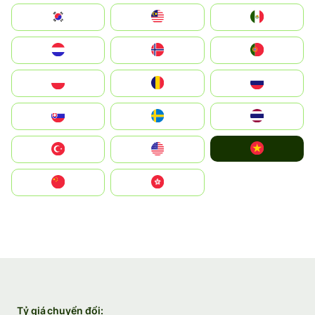
South Korea
Malay
Mexico
Nederland
Norge
Portugal
Polska
România
Россия
Slovensko
Ruoŧŧa
ไทย
Vietnam
Türkiye
United States
中国
中國香港特別行政區
Tỷ giá chuyển đổi: