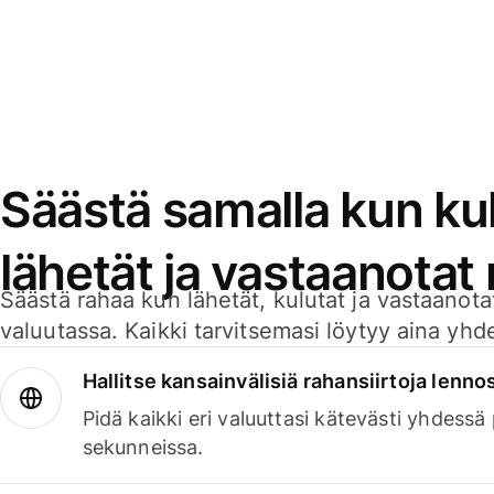
Säästä samalla kun kul
lähetät ja vastaanotat
Säästä rahaa kun lähetät, kulutat ja vastaanotat
valuutassa. Kaikki tarvitsemasi löytyy aina yhdelt
Hallitse kansainvälisiä rahansiirtoja lenno
Pidä kaikki eri valuuttasi kätevästi yhdessä
sekunneissa.