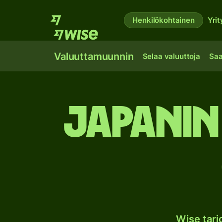
Henkilökohtainen
Yrit
Valuuttamuunnin
Selaa valuuttoja
Saa
Japanin
Wise tar