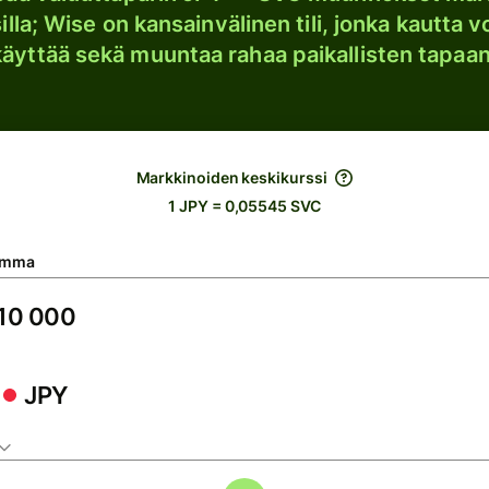
lla; Wise on kansainvälinen tili, jonka kautta vo
käyttää sekä muuntaa rahaa paikallisten tapaan
Markkinoiden keskikurssi
1 JPY = 0,05545 SVC
umma
JPY