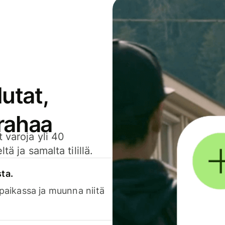
utat,
 rahaa
 varoja yli 40
ä ja samalta tilillä.
sta.
 paikassa ja muunna niitä