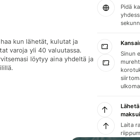
Pidä ka
yhdess
sekunn
haa kun lähetät, kulutat ja
Kansai
at varoja yli 40 valuutassa.
Sinun e
rvitsemasi löytyy aina yhdeltä ja
mureht
lillä.
korotuk
siirtom
ulkomai
Lähetä 
maksu
Laita r
riippum