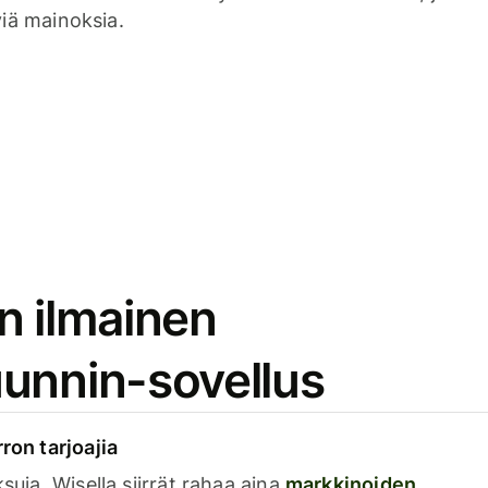
viä mainoksia.
n ilmainen
unnin-sovellus
rron tarjoajia
ksuja. Wisella siirrät rahaa aina
markkinoiden