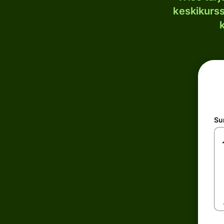
keskikurssi
S