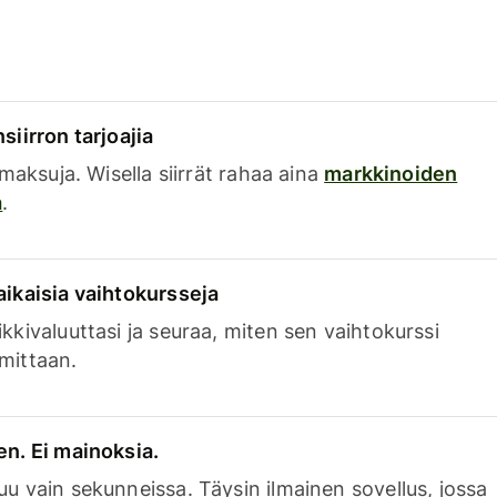
siirron tarjoajia
a maksuja. Wisella siirrät rahaa aina
markkinoiden
a
.
aikaisia vaihtokursseja
kkivaluuttasi ja seuraa, miten sen vaihtokurssi
mittaan.
en. Ei mainoksia.
uu vain sekunneissa. Täysin ilmainen sovellus, jossa