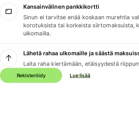
Kansainvälinen pankkikortti
Sinun ei tarvitse enää koskaan murehtia va
korotuksista tai korkeista siirtomaksuista,
ulkomailla.
Lähetä rahaa ulkomaille ja säästä maksuis
Laita raha kiertämään, etäisyydestä riippu
Rekisteröidy
Lue lisää