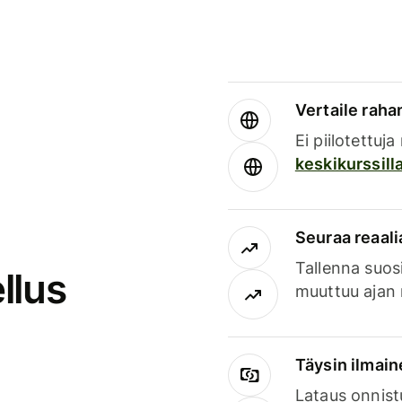
Vertaile rahan
Ei piilotettuj
keskikurssill
Seuraa reaali
Tallenna suosi
llus
muuttuu ajan 
Täysin ilmain
Lataus onnist