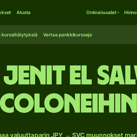
ykset
Alusta
Ominaisuudet
Hinno
 kurssihälytyksiä
Vertaa pankkikursseja
 jenit El Sa
coloneihi
joaa valuuttaparin JPY → SVC muunnokset mar