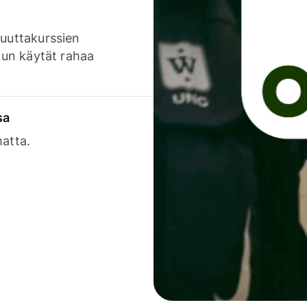
luuttakurssien
 kun käytät rahaa
sa
matta.