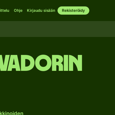
ittelu
Ohje
Kirjaudu sisään
Rekisteröidy
lvadorin
n
kkinoiden