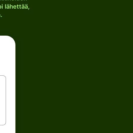
i lähettää,
.