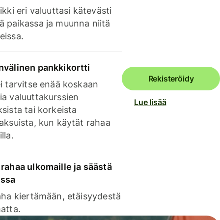
ikki eri valuuttasi kätevästi
ä paikassa ja muunna niitä
eissa.
nvälinen pankkikortti
Rekisteröidy
i tarvitse enää koskaan
ia valuuttakurssien
Lue lisää
sista tai korkeista
aksuista, kun käytät rahaa
lla.
rahaa ulkomaille ja säästä
issa
aha kiertämään, etäisyydestä
atta.