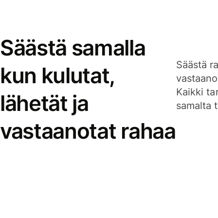
Säästä samalla
Säästä ra
kun kulutat,
vastaanot
Kaikki ta
lähetät ja
samalta ti
vastaanotat rahaa