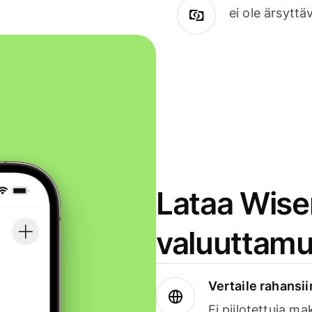
ei ole ärsyttä
Lataa Wise
valuuttamu
Vertaile rahansii
Ei piilotettuja ma