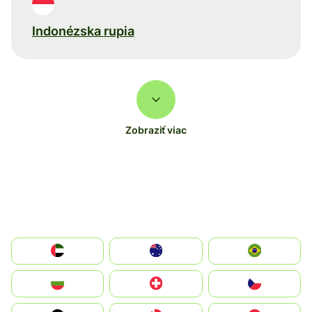
Indonézska rupia
Zobraziť viac
الإمارات العربية المتحدة
Australia
Brazil
България
Switzerland
Czechia