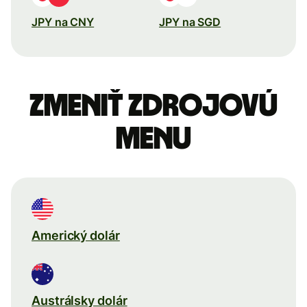
JPY na CNY
JPY na SGD
Zmeniť zdrojovú
menu
Americký dolár
Austrálsky dolár