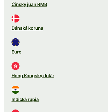
Čínsky jüan RMB
Dánská koruna
Euro
Hong Kongský dolár
Indická rupia