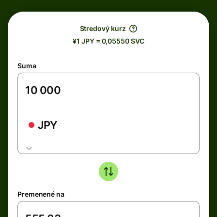
Stredový kurz
¥1 JPY = 0,05550 SVC
Suma
JPY
Premenené na