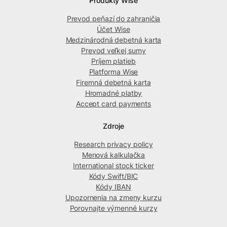
Produkty Wise
Prevod peňazí do zahraničia
Účet Wise
Medzinárodná debetná karta
Prevod veľkej sumy
Príjem platieb
Platforma Wise
Firemná debetná karta
Hromadné platby
Accept card payments
Zdroje
Research privacy policy
Menová kalkulačka
International stock ticker
Kódy Swift/BIC
Kódy IBAN
Upozornenia na zmeny kurzu
Porovnajte výmenné kurzy