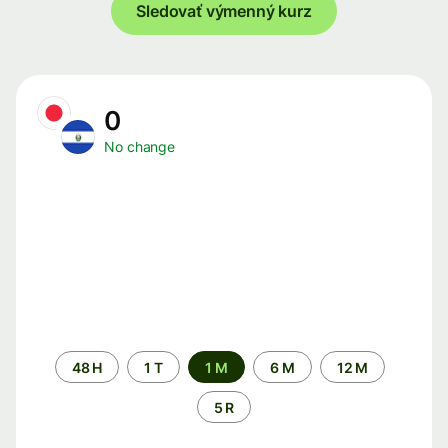
Sledovať výmenný kurz
0
No change
Time
48 H
1 T
1 M
6 M
12 M
period
5 R