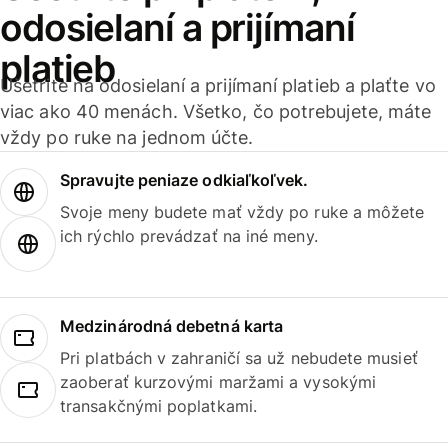
odosielaní a prijímaní
platieb
Ušetrite na odosielaní a prijímaní platieb a plaťte vo
viac ako 40 menách. Všetko, čo potrebujete, máte
vždy po ruke na jednom účte.
Spravujte peniaze odkiaľkoľvek.
Svoje meny budete mať vždy po ruke a môžete
ich rýchlo prevádzať na iné meny.
Medzinárodná debetná karta
Pri platbách v zahraničí sa už nebudete musieť
zaoberať kurzovými maržami a vysokými
transakčnými poplatkami.