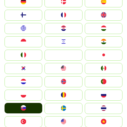
Deutschland
Denmark
España
Suomi
France
United Kingdom
Greece
Hrvatska
Magyarország
Indonesia
Israel
India
Italia
JA
Japan
South Korea
Malay
Mexico
Nederland
Norge
Portugal
Polska
România
Россия
Slovensko
Ruoŧŧa
ไทย
Türkiye
United States
Vietnam