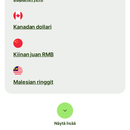
Kanadan dollari
Kiinan juan RMB
Malesian ringgit
Näytä lisää