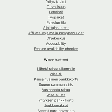
Yritys ja tiimi
Turvallisuus
Lehdistö
Työpaikat
Palvelun tila
Sijoittajasuhteet
Affiliate-ohjelma ja kumppanuudet
Ohjekeskus
Accessibility
Feature availability checker
Wisen tuotteet
Lähetä rahaa ulkomaille
Wise-tili
Kansainvälinen pankkikortti
Suuren summan siirto
Vastaanota rahaa
Wise-alusta
Yrityksen pankkikortti
Joukkomaksut
Accept card payments