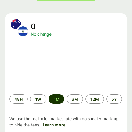
0
No change
Time
48H
1W
1M
6M
12M
5Y
period
We use the real, mid-market rate with no sneaky mark-up
to hide the fees.
Learn more