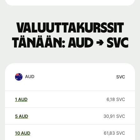
Valuuttakurssit
tänään: AUD → SVC
AUD
SVC
1
AUD
6,18
SVC
5
AUD
30,91
SVC
10
AUD
61,83
SVC