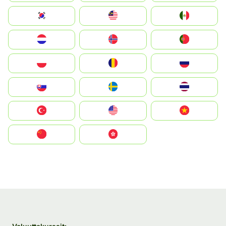
South Korea
Malay
Mexico
Nederland
Norge
Portugal
Polska
România
Россия
Slovensko
Ruoŧŧa
ไทย
Türkiye
United States
Vietnam
中国
中國香港特別行政區