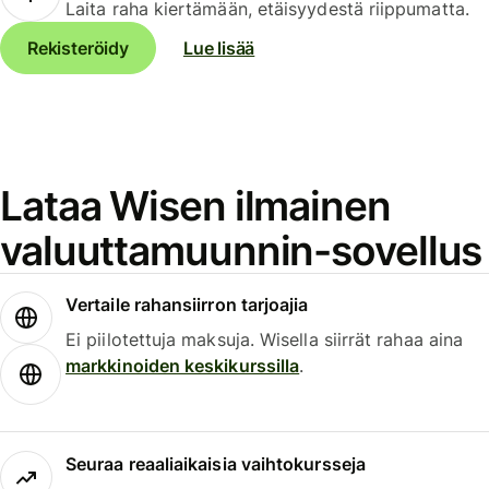
Laita raha kiertämään, etäisyydestä riippumatta.
Rekisteröidy
Lue lisää
Lataa Wisen ilmainen
valuuttamuunnin-sovellus
Vertaile rahansiirron tarjoajia
Ei piilotettuja maksuja. Wisella siirrät rahaa aina
markkinoiden keskikurssilla
.
Seuraa reaaliaikaisia vaihtokursseja