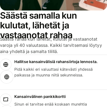
Säästä samalla kun
kulutat, lähetät ja
vastaanotat rahaa
Säästä rahaa kun lähetät, kulutat ja vastaanotat
varoja yli 40 valuutassa. Kaikki tarvitsemasi löytyy
aina yhdeltä ja samalta tilillä.
Hallitse kansainvälisiä rahansiirtoja lennosta.
Pidä kaikki eri valuuttasi kätevästi yhdessä
paikassa ja muunna niitä sekunneissa.
Kansainvälinen pankkikortti
Sinun ei tarvitse enää koskaan murehtia