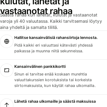
kulutat, lähetät ja
vastaanotat rahaa
Säästä rahaa kun lähetät, kulutat ja vastaanotat
varoja yli 40 valuutassa. Kaikki tarvitsemasi löytyy
aina yhdeltä ja samalta tilillä.
Hallitse kansainvälisiä rahansiirtoja lennosta.
Pidä kaikki eri valuuttasi kätevästi yhdessä
paikassa ja muunna niitä sekunneissa.
Kansainvälinen pankkikortti
Sinun ei tarvitse enää koskaan murehtia
valuuttakurssien korotuksista tai korkeista
siirtomaksuista, kun käytät rahaa ulkomailla.
Lähetä rahaa ulkomaille ja säästä maksuissa