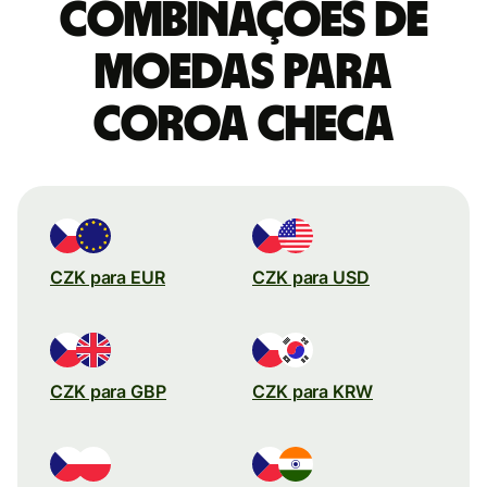
combinações de
moedas para
Coroa checa
CZK para EUR
CZK para USD
CZK para GBP
CZK para KRW