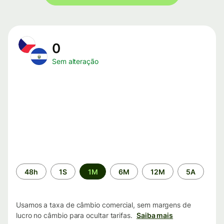
0
Sem alteração
Período
48h
1S
1M
6M
12M
5A
de
tempo
Usamos a taxa de câmbio comercial, sem margens de
lucro no câmbio para ocultar tarifas.
Saiba mais