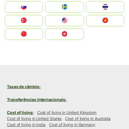
Slovensko
Ruoŧŧa
ไทย
Türkiye
United States
Vietnam
中国
中國香港特別行政區
Taxas de câmbio:
Transferências internacionais:
Cost of living:
Cost of living in United Kingdom
Cost of living in United States
Cost of living in Australia
Cost of living in India
Cost of living in Germany