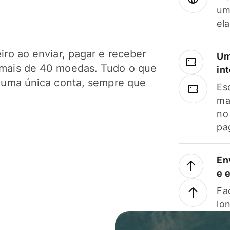
um
el
ro ao enviar, pagar e receber
Um
mais de 40 moedas. Tudo o que
in
 uma única conta, sempre que
Es
ma
no
pa
En
e 
Faç
lo