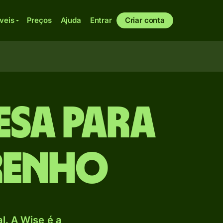
veis
Preços
Ajuda
Entrar
Criar conta
sa para
renho
. A Wise é a