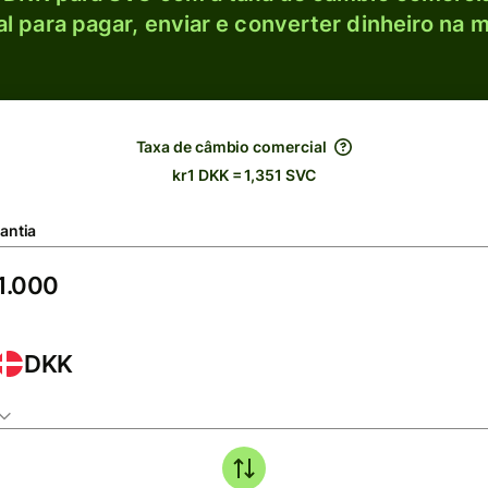
l para pagar, enviar e converter dinheiro na m
Taxa de câmbio comercial
kr1 DKK = 1,351 SVC
antia
DKK