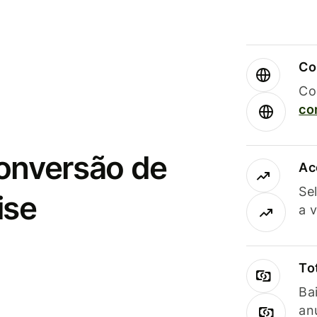
Co
Co
co
conversão de
Ac
Se
ise
a 
To
Ba
an