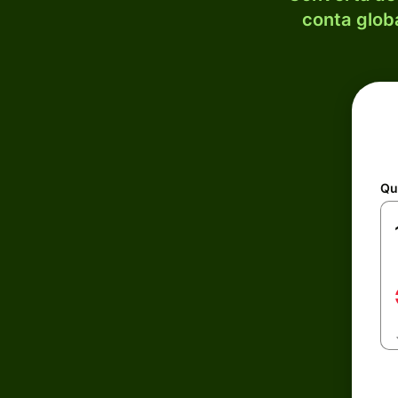
conta globa
Qu