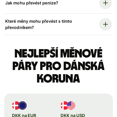
Jak mohu převést peníze?
Které měny mohu převést s tímto
převodníkem?
Nejlepší měnové
páry pro dánská
koruna
DKK na EUR
DKK na USD