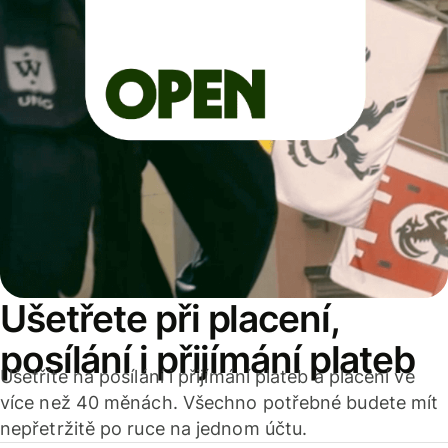
Ušetřete při placení,
posílání i přijímání plateb
Ušetříte na posílání i přijímání plateb a placení ve
více než 40 měnách. Všechno potřebné budete mít
nepřetržitě po ruce na jednom účtu.