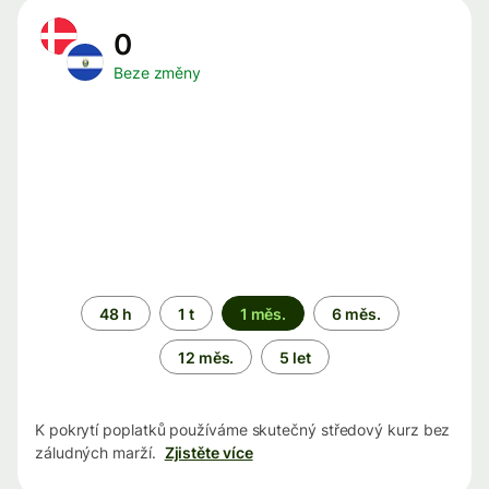
0
Beze změny
Časové
48 h
1 t
1 měs.
6 měs.
období
12 měs.
5 let
K pokrytí poplatků používáme skutečný středový kurz bez
záludných marží.
Zjistěte více