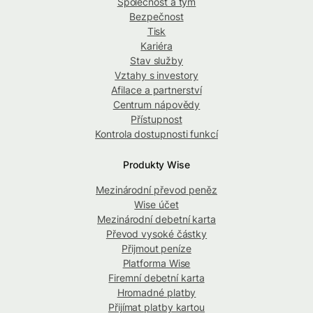
Společnost a tým
Bezpečnost
Tisk
Kariéra
Stav služby
Vztahy s investory
Afilace a partnerství
Centrum nápovědy
Přístupnost
Kontrola dostupnosti funkcí
Produkty Wise
Mezinárodní převod peněz
Wise účet
Mezinárodní debetní karta
Převod vysoké částky
Přijmout peníze
Platforma Wise
Firemní debetní karta
Hromadné platby
Přijímat platby kartou