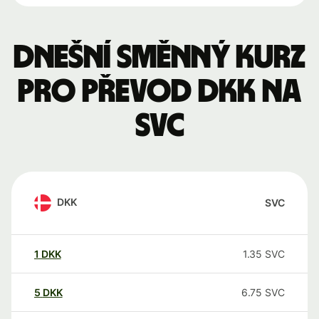
Dnešní směnný kurz
pro převod DKK na
SVC
DKK
SVC
1
DKK
1.35
SVC
5
DKK
6.75
SVC