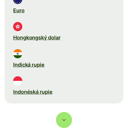
Euro
Hongkongský dolar
Indická rupie
Indonéská rupie