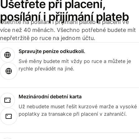
Ušetřete při placení,
posílání i přijímání plateb
Ušetříte na posílání i přijímání plateb a placení ve
více než 40 měnách. Všechno potřebné budete mít
nepřetržitě po ruce na jednom účtu.
Spravujte peníze odkudkoli.
Své měny budete mít vždy po ruce a můžete je
rychle převádět na jiné.
Mezinárodní debetní karta
Už nebudete muset řešit kurzové marže a vysoké
poplatky za transakce při placení v zahraničí.