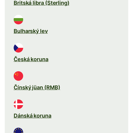
Britská libra (Sterling)
Bulharský lev
Česká koruna
Čínský jüan (RMB)
Dánská koruna