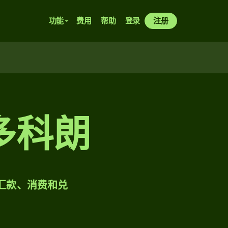
功能
费用
帮助
登录
注册
多科朗
样汇款、消费和兑