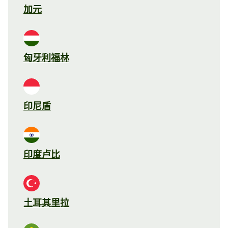
加元
匈牙利福林
印尼盾
印度卢比
土耳其里拉