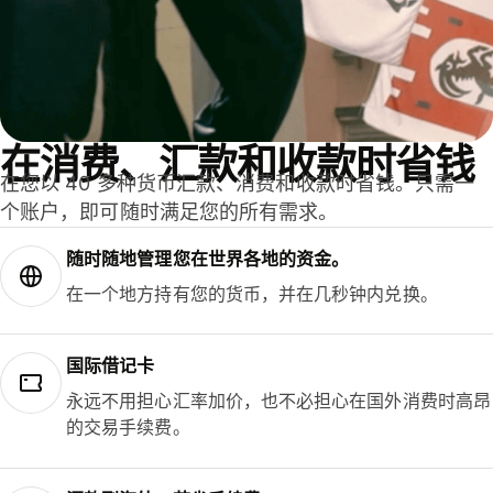
在消费、汇款和收款时省钱
在您以 40 多种货币汇款、消费和收款时省钱。只需一
个账户，即可随时满足您的所有需求。
随时随地管理您在世界各地的资金。
在一个地方持有您的货币，并在几秒钟内兑换。
国际借记卡
永远不用担心汇率加价，也不必担心在国外消费时高昂
的交易手续费。