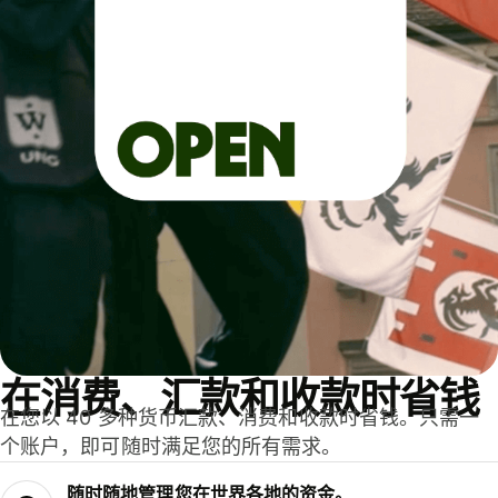
在消费、汇款和收款时省钱
在您以 40 多种货币汇款、消费和收款时省钱。只需一
个账户，即可随时满足您的所有需求。
随时随地管理您在世界各地的资金。