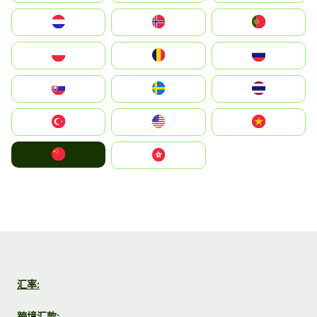
Nederland
Norge
Portugal
Polska
România
Россия
Slovensko
Ruoŧŧa
ไทย
Türkiye
United States
Vietnam
中国
中國香港特別行政區
汇率:
跨境汇款: