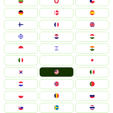
България
Switzerland
Czechia
Deutschland
Denmark
España
Suomi
France
United Kingdom
Greece
Hrvatska
Magyarország
Indonesia
Israel
India
Italia
JA
Japan
Malay
South Korea
Mexico
Nederland
Norge
Portugal
Polska
România
Россия
Slovensko
Ruoŧŧa
ไทย