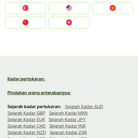
Türkiye
United States
Vietnam
中国
中國香港特別行政區
Kadar pertukaran:
Pindahan wang antarabangsa:
Sejarah kadar pertukaran:
Sejarah Kadar AUD
Sejarah Kadar GBP
Sejarah Kadar MXN
Sejarah Kadar EUR
Sejarah Kadar JPY
Sejarah Kadar CAD
Sejarah Kadar INR
Sejarah Kadar NZD
Sejarah Kadar ZAR