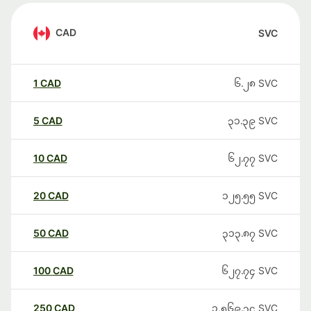
CAD
SVC
1
CAD
၆.၂၈
SVC
5
CAD
၃၁.၃၉
SVC
10
CAD
၆၂.၇၇
SVC
20
CAD
၁၂၅.၅၅
SVC
50
CAD
၃၁၃.၈၇
SVC
100
CAD
၆၂၇.၇၄
SVC
250
CAD
၁,၅၆၉.၃၄
SVC