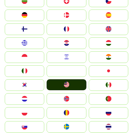
България
Switzerland
Czechia
Deutschland
Denmark
España
Suomi
France
United Kingdom
Greece
Hrvatska
Magyarország
Indonesia
Israel
India
Italia
JA
Japan
Malay
South Korea
Mexico
Nederland
Norge
Portugal
Polska
România
Россия
Slovensko
Ruoŧŧa
ไทย