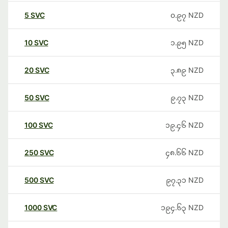
5
SVC
၀.၉၇
NZD
10
SVC
၁.၉၅
NZD
20
SVC
၃.၈၉
NZD
50
SVC
၉.၇၃
NZD
100
SVC
၁၉.၄၆
NZD
250
SVC
၄၈.၆၆
NZD
500
SVC
၉၇.၃၁
NZD
1000
SVC
၁၉၄.၆၃
NZD