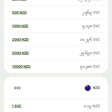
500
NZD
၂,၅၆၉
SVC
1000
NZD
၅,၁၃၈
SVC
2000
NZD
၁၀,၂၇၆
SVC
5000
NZD
၂၅,၆၉၀
SVC
10000
NZD
၅၁,၃၈၀
SVC
NZD
SVC
1
SVC
၀.၁၉
NZD