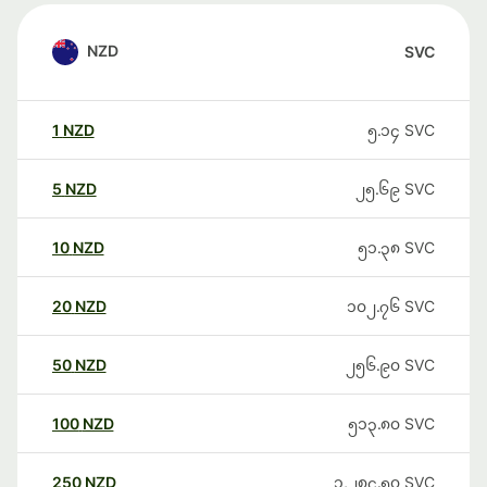
NZD
SVC
1
NZD
၅.၁၄
SVC
5
NZD
၂၅.၆၉
SVC
10
NZD
၅၁.၃၈
SVC
20
NZD
၁၀၂.၇၆
SVC
50
NZD
၂၅၆.၉၀
SVC
100
NZD
၅၁၃.၈၀
SVC
250
NZD
၁,၂၈၄.၅၀
SVC