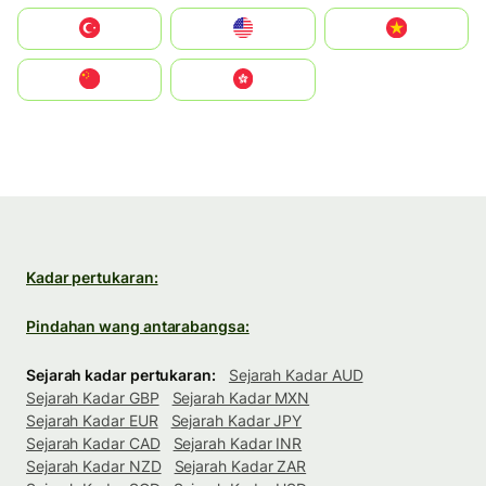
Türkiye
United States
Vietnam
中国
中國香港特別行政區
Kadar pertukaran:
Pindahan wang antarabangsa:
Sejarah kadar pertukaran:
Sejarah Kadar AUD
Sejarah Kadar GBP
Sejarah Kadar MXN
Sejarah Kadar EUR
Sejarah Kadar JPY
Sejarah Kadar CAD
Sejarah Kadar INR
Sejarah Kadar NZD
Sejarah Kadar ZAR