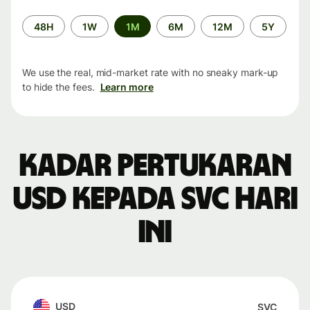
Time
48H
1W
1M
6M
12M
5Y
period
We use the real, mid-market rate with no sneaky mark-up
to hide the fees.
Learn more
Kadar pertukaran
USD kepada SVC hari
ini
USD
SVC