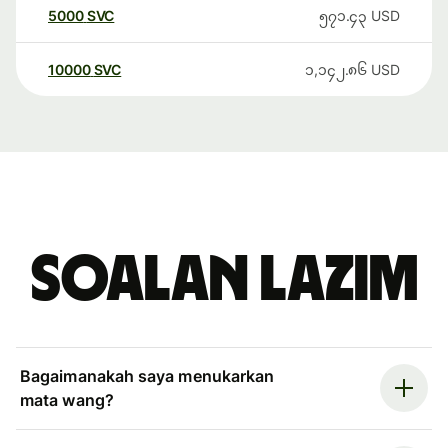
5000
SVC
၅၇၁.၄၃
USD
10000
SVC
၁,၁၄၂.၈၆
USD
Soalan Lazim
Bagaimanakah saya menukarkan
mata wang?