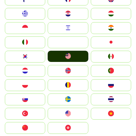
Greece
Hrvatska
Magyarország
Indonesia
Israel
India
Italia
JA
Japan
Malay
South Korea
Mexico
Nederland
Norge
Portugal
Polska
România
Россия
Slovensko
Ruoŧŧa
ไทย
Türkiye
United States
Vietnam
中国
中國香港特別行政區