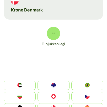
Krone Denmark
Tunjukkan lagi
الإمارات العربية المتحدة
Australia
Brazil
България
Switzerland
Czechia