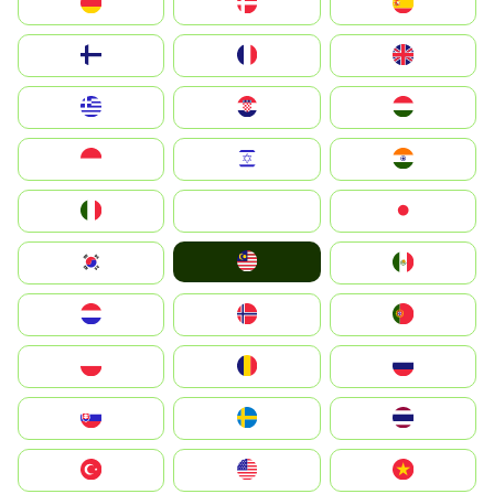
Deutschland
Denmark
España
Suomi
France
United Kingdom
Greece
Hrvatska
Magyarország
Indonesia
Israel
India
Italia
JA
Japan
Malay
South Korea
Mexico
Nederland
Norge
Portugal
Polska
România
Россия
Slovensko
Ruoŧŧa
ไทย
Türkiye
United States
Vietnam