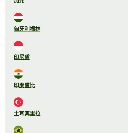
加元
匈牙利福林
印尼盾
印度盧比
土耳其里拉