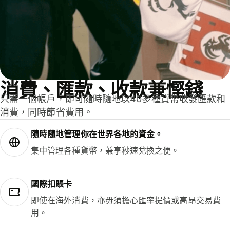
消費、匯款、收款兼慳錢
只需一個帳戶，即可隨時隨地以40多種貨幣收發匯款和
消費，同時節省費用。
隨時隨地管理你在世界各地的資金。
集中管理各種貨幣，兼享秒速兌換之便。
國際扣賬卡
即使在海外消費，亦毋須擔心匯率提價或高昂交易費
用。