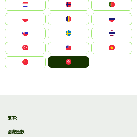
Nederland
Norge
Portugal
Polska
România
Россия
Slovensko
Ruoŧŧa
ไทย
Türkiye
United States
Vietnam
中國香港特別行政區
中国
匯率:
國際匯款: