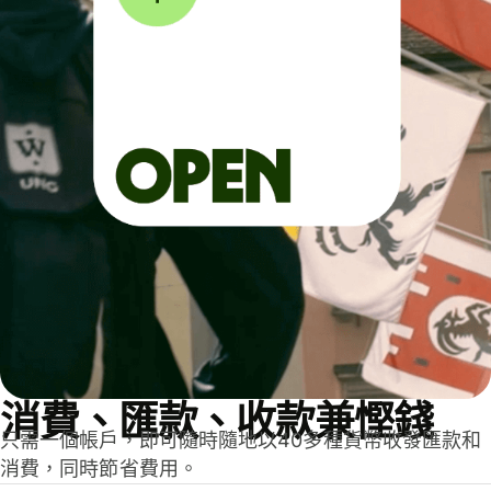
消費、匯款、收款兼慳錢
只需一個帳戶，即可隨時隨地以40多種貨幣收發匯款和
消費，同時節省費用。