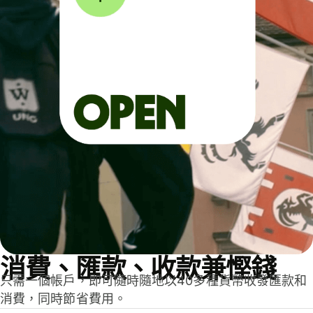
消費、匯款、收款兼慳錢
只需一個帳戶，即可隨時隨地以40多種貨幣收發匯款和
消費，同時節省費用。