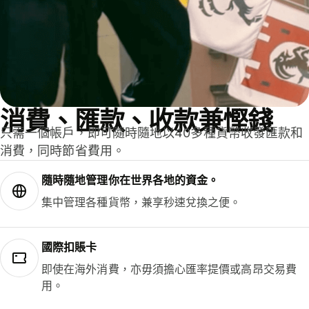
消費、匯款、收款兼慳錢
只需一個帳戶，即可隨時隨地以40多種貨幣收發匯款和
消費，同時節省費用。
隨時隨地管理你在世界各地的資金。
集中管理各種貨幣，兼享秒速兌換之便。
國際扣賬卡
即使在海外消費，亦毋須擔心匯率提價或高昂交易費
用。