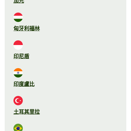
加元
匈牙利福林
印尼盾
印度盧比
土耳其里拉