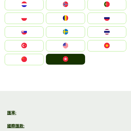
Nederland
Norge
Portugal
Polska
România
Россия
Slovensko
Ruoŧŧa
ไทย
Türkiye
United States
Vietnam
中國香港特別行政區
中国
匯率:
國際匯款: