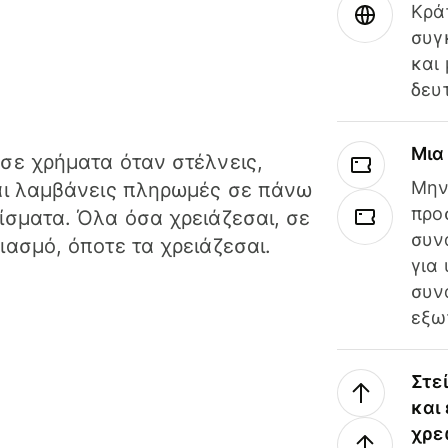
Κρά
συγ
και
δευ
Μια
σε χρήματα όταν στέλνεις,
Μην
αι λαμβάνεις πληρωμές σε πάνω
προ
ίσματα. Όλα όσα χρειάζεσαι, σε
συν
ιασμό, όποτε τα χρειάζεσαι.
για
συν
εξω
Στε
και
χρε