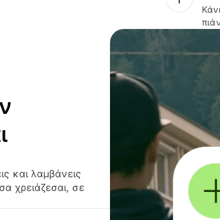
Κάν
πιάν
ν
ι
ις και λαμβάνεις
α χρειάζεσαι, σε