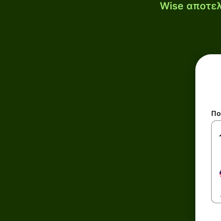
Wise αποτελ
Πο