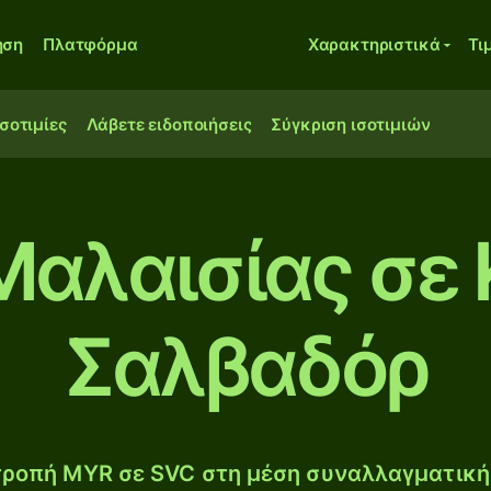
ηση
Πλατφόρμα
Χαρακτηριστικά
Τι
ισοτιμίες
Λάβετε ειδοποιήσεις
Σύγκριση ισοτιμιών
Μαλαισίας σε
Σαλβαδόρ
ροπή MYR σε SVC στη μέση συναλλαγματική 