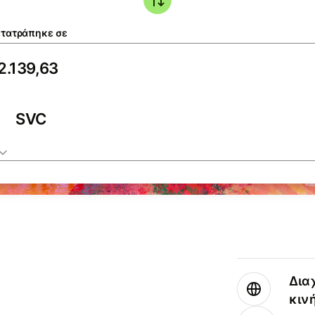
τατράπηκε σε
SVC
Δια
κιν