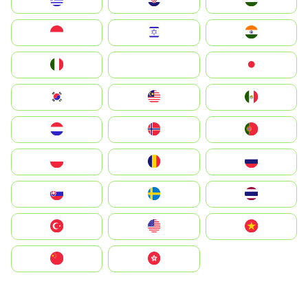
Greece
Hrvatska
Magyarország
Indonesia
Israel
India
Italia
JA
Japan
South Korea
Malay
Mexico
Nederland
Norge
Portugal
Polska
România
Россия
Slovensko
Ruoŧŧa
ไทย
Türkiye
United States
Vietnam
中国
中國香港特別行政區