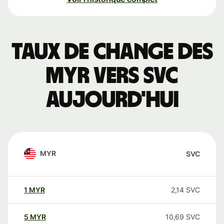
Taux de change des
MYR vers SVC
aujourd'hui
MYR
SVC
1
MYR
2,14
SVC
5
MYR
10,69
SVC