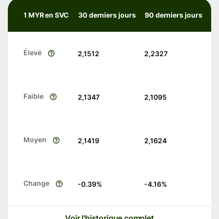
1 MYR en SVC
30 derniers jours
90 derniers jours
Élevé
2,1512
2,2327
Faible
2,1347
2,1095
Moyen
2,1419
2,1624
Change
-0.39
%
-4.16
%
Voir l'historique complet