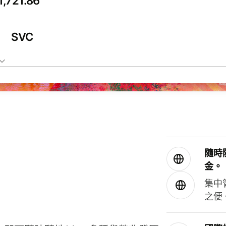
SVC
隨時
金。
集中
之便