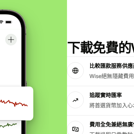
下載免費的W
比較匯款服務供應
Wise絕無隱藏費
追蹤實時匯率
將首選貨幣加入心
費用全免兼絕無廣