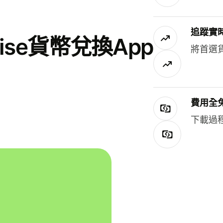
追蹤實
se貨幣兌換App
將首選
費用全
下載過