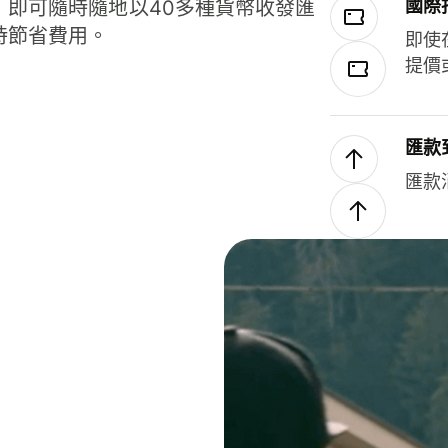
國際
，即可隨時隨地以40多種貨幣收發匯
時節省費用。
即使
提價
匯款
匯款