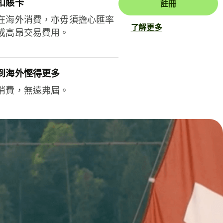
扣賬卡
註冊
在海外消費，亦毋須擔心匯率
了解更多
或高昂交易費用。
到海外慳得更多
消費，無遠弗屆。