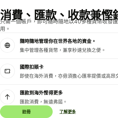
消費、匯款、收款兼慳
只需一個帳戶，即可隨時隨地以40多種貨幣收發
用。
隨時隨地管理你在世界各地的資金。
集中管理各種貨幣，兼享秒速兌換之便。
國際扣賬卡
即使在海外消費，亦毋須擔心匯率提價或高昂
匯款到海外慳得更多
匯款消費，無遠弗屆。
註冊
了解更多