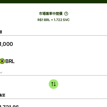
市場匯率中間價
R$1 BRL = 1.722 SVC
額
BRL
換至