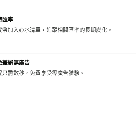
時匯率
貨幣加入心水清單，追蹤相關匯率的長期變化。
免兼絕無廣告
程只需數秒，免費享受零廣告體驗。