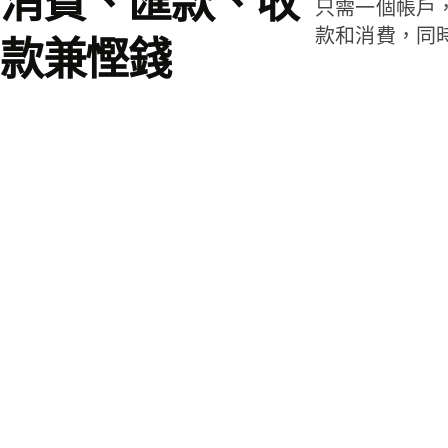
消費、匯款、收
只需一個帳戶
款和消費，同
款兼慳錢