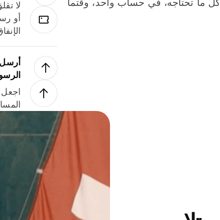
لة. كل ما تحتاجه، في حساب واحد، وقتما
لا تقل
أو رسو
الإنفا
أرسل ا
الرسو
اجعل ل
المسا