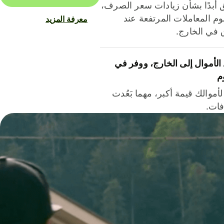
ق أبدًا بشأن زيادات سعر الصرف،
م المعاملات المرتفعة عند
معرفة المزيد
ق في الخارج.
لأموال إلى الخارج، ووفر في
م
أموالك قيمة أكبر، مهما بَعُدت
فات.