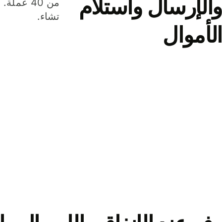
والإرسال واستلام
من 40 عم
تشاء.
الأموال