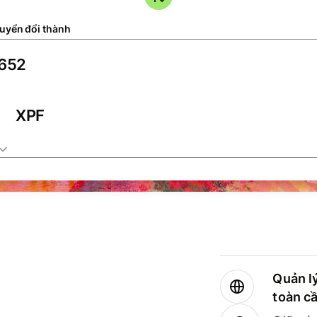
uyển đổi thành
XPF
Quản lý
toàn c