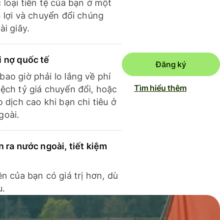
 loại tiền tệ của bạn ở một
n lợi và chuyển đổi chúng
ài giây.
i nợ quốc tế
Đăng ký
ao giờ phải lo lắng về phí
Tìm hiểu thêm
ệch tỷ giá chuyển đổi, hoặc
o dịch cao khi bạn chi tiêu ở
goài.
n ra nước ngoài, tiết kiệm
ền của bạn có giá trị hơn, dù
u.