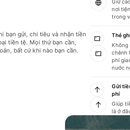
Giữ các
nơi tiệ
trong v
hi bạn gửi, chi tiêu và nhận tiền
Thẻ gh
ại tiền tệ. Mọi thứ bạn cần,
Không b
hoản, bất cứ khi nào bạn cần.
chênh l
phí gia
nước n
Gửi tiề
phí
Giúp ti
là ở đâ