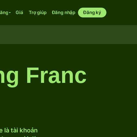
năng
Giá
Trợ giúp
Đăng nhập
Đăng ký
ng Franc
 là tài khoản