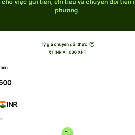
cho việc gửi tiền, chi tiêu và chuyển đổi tiền
phương.
Tỷ giá chuyển đổi thực
₹1 INR = 1,086 XPF
tiền
INR