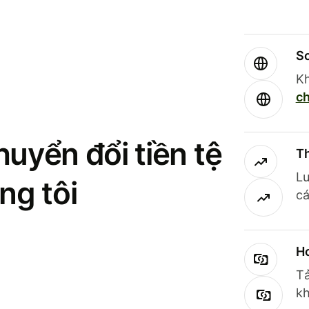
So
Kh
ch
uyển đổi tiền tệ
Th
Lư
ng tôi
cá
Ho
Tả
kh