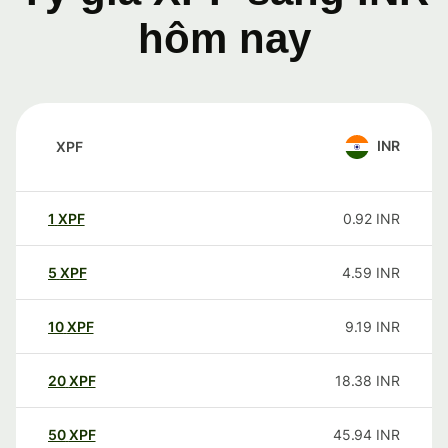
hôm nay
INR
XPF
1
XPF
0.92
INR
5
XPF
4.59
INR
10
XPF
9.19
INR
20
XPF
18.38
INR
50
XPF
45.94
INR