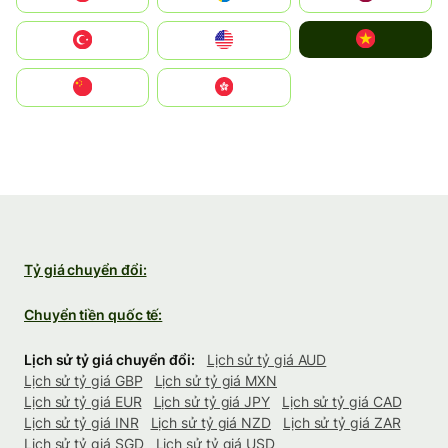
Vietnam
Türkiye
United States
中国
中國香港特別行政區
Tỷ giá chuyển đổi:
Chuyển tiền quốc tế:
Lịch sử tỷ giá chuyển đổi:
Lịch sử tỷ giá AUD
Lịch sử tỷ giá GBP
Lịch sử tỷ giá MXN
Lịch sử tỷ giá EUR
Lịch sử tỷ giá JPY
Lịch sử tỷ giá CAD
Lịch sử tỷ giá INR
Lịch sử tỷ giá NZD
Lịch sử tỷ giá ZAR
Lịch sử tỷ giá SGD
Lịch sử tỷ giá USD