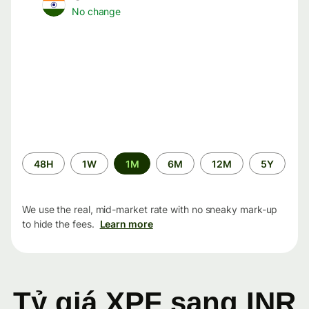
No change
Time
48H
1W
1M
6M
12M
5Y
period
We use the real, mid-market rate with no sneaky mark-up
to hide the fees.
Learn more
Tỷ giá XPF sang INR