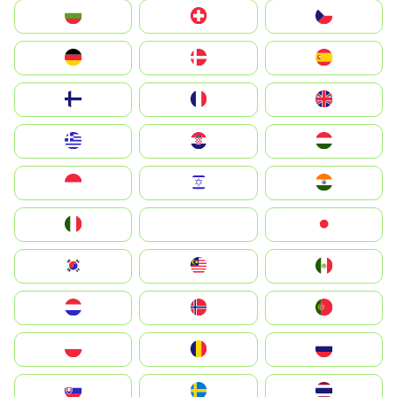
България
Switzerland
Czechia
Deutschland
Denmark
España
Suomi
France
United Kingdom
Greece
Hrvatska
Magyarország
Indonesia
Israel
India
Italia
JA
Japan
South Korea
Malay
Mexico
Nederland
Norge
Portugal
Polska
România
Россия
Slovensko
Ruoŧŧa
ไทย