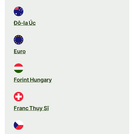
Đô-la Úc
Euro
Forint Hungary
Franc Thụy Sĩ