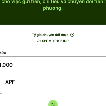
cho việc gửi tiền, chi tiêu và chuyển đổi tiền
phương.
Tỷ giá chuyển đổi thực
₣1 XPF = 0,9196 INR
tiền
XPF