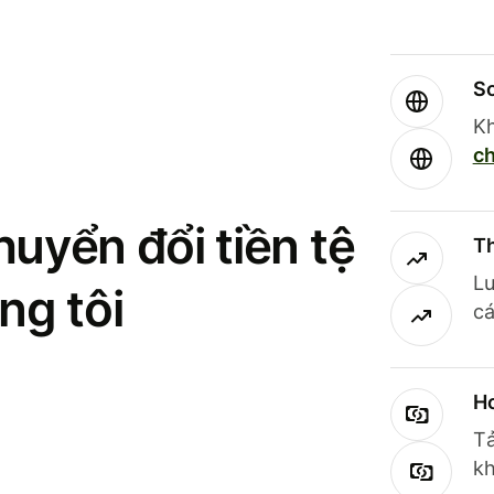
So
Kh
ch
uyển đổi tiền tệ
Th
Lư
ng tôi
cá
Ho
Tả
kh