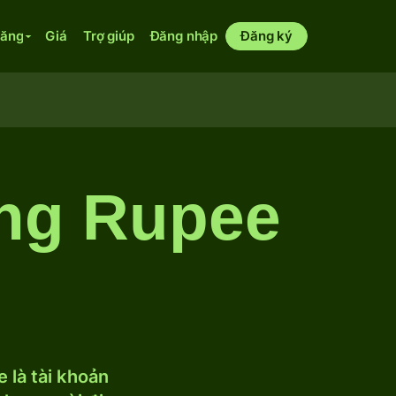
năng
Giá
Trợ giúp
Đăng nhập
Đăng ký
ang Rupee
 là tài khoản