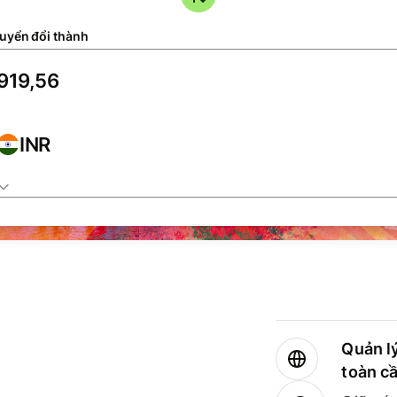
uyển đổi thành
INR
Quản lý
toàn c