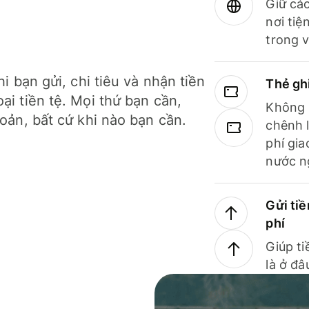
Giữ các
nơi tiệ
trong v
hi bạn gửi, chi tiêu và nhận tiền
Thẻ gh
ại tiền tệ. Mọi thứ bạn cần,
Không b
hoản, bất cứ khi nào bạn cần.
chênh l
phí gia
nước n
Gửi tiề
phí
Giúp ti
là ở đâ